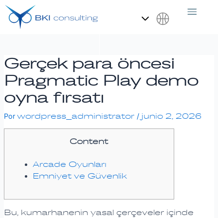
Ir
Navegación
al
de
contenido
entradas
Español
Gerçek para öncesi
Pragmatic Play demo
oyna fırsatı
wordpress_administrator
junio 2, 2026
Por
/
Content
Arcade Oyunları
Emniyet ve Güvenlik
Bu, kumarhanenin yasal çerçeveler içinde