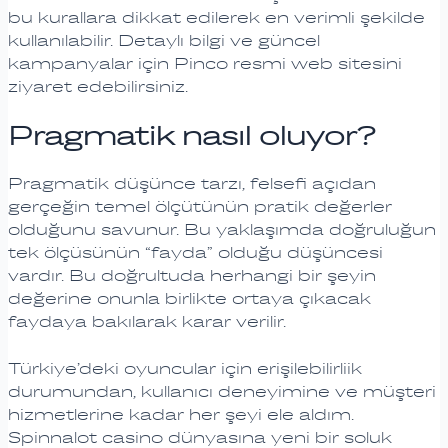
bu kurallara dikkat edilerek en verimli şekilde
kullanılabilir. Detaylı bilgi ve güncel
kampanyalar için Pinсo resmi web sitesini
ziyaret edebilirsiniz.
Pragmatik nasıl oluyor?
Pragmatik düşünce tarzı, felsefi açıdan
gerçeğin temel ölçütünün pratik değerler
olduğunu savunur. Bu yaklaşımda doğruluğun
tek ölçüsünün “fayda” olduğu düşüncesi
vardır. Bu doğrultuda herhangi bir şeyin
değerine onunla birlikte ortaya çıkacak
faydaya bakılarak karar verilir.
Türkiye’deki oyuncular için erişilebilirliik
durumundan, kullanıcı deneyimine ve müşteri
hizmetlerine kadar her şeyi ele aldım.
Spinnalot casino dünyasına yeni bir soluk