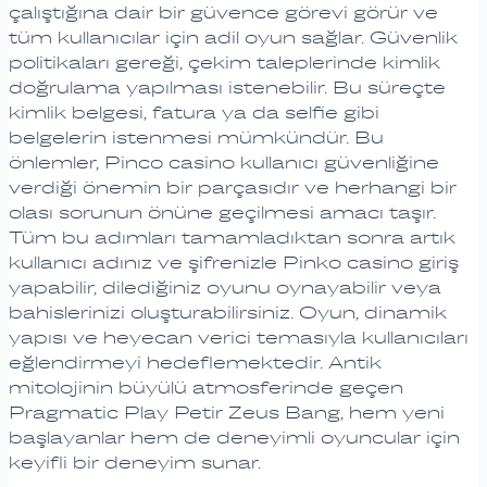
çalıştığına dair bir güvence görevi görür ve
tüm kullanıcılar için adil oyun sağlar. Güvenlik
politikaları gereği, çekim taleplerinde kimlik
doğrulama yapılması istenebilir. Bu süreçte
kimlik belgesi, fatura ya da selfie gibi
belgelerin istenmesi mümkündür. Bu
önlemler, Pinсo casino kullanıcı güvenliğine
verdiği önemin bir parçasıdır ve herhangi bir
olası sorunun önüne geçilmesi amacı taşır.
Tüm bu adımları tamamladıktan sonra artık
kullanıcı adınız ve şifrenizle Pinko casino giriş
yapabilir, dilediğiniz oyunu oynayabilir veya
bahislerinizi oluşturabilirsiniz. Oyun, dinamik
yapısı ve heyecan verici temasıyla kullanıcıları
eğlendirmeyi hedeflemektedir. Antik
mitolojinin büyülü atmosferinde geçen
Pragmatic Play Petir Zeus Bang, hem yeni
başlayanlar hem de deneyimli oyuncular için
keyifli bir deneyim sunar.