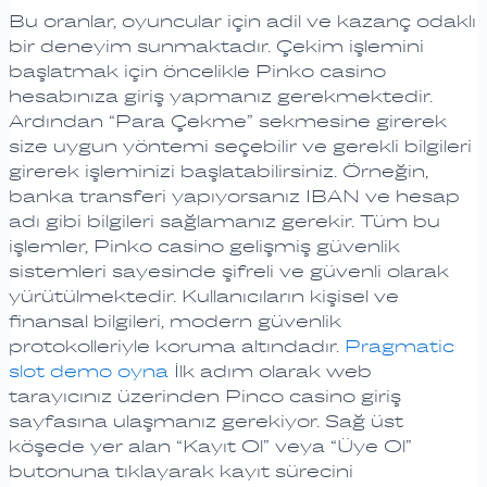
Bu oranlar, oyuncular için adil ve kazanç odaklı
bir deneyim sunmaktadır. Çekim işlemini
başlatmak için öncelikle Pinko casino
hesabınıza giriş yapmanız gerekmektedir.
Ardından “Para Çekme” sekmesine girerek
size uygun yöntemi seçebilir ve gerekli bilgileri
girerek işleminizi başlatabilirsiniz. Örneğin,
banka transferi yapıyorsanız IBAN ve hesap
adı gibi bilgileri sağlamanız gerekir. Tüm bu
işlemler, Pinko casino gelişmiş güvenlik
sistemleri sayesinde şifreli ve güvenli olarak
yürütülmektedir. Kullanıcıların kişisel ve
finansal bilgileri, modern güvenlik
protokolleriyle koruma altındadır.
Pragmatic
slot demo oyna
İlk adım olarak web
tarayıcınız üzerinden Pinсo casino giriş
sayfasına ulaşmanız gerekiyor. Sağ üst
köşede yer alan “Kayıt Ol” veya “Üye Ol”
butonuna tıklayarak kayıt sürecini