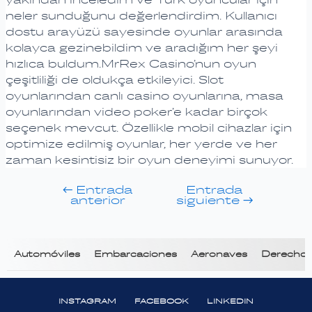
neler sunduğunu değerlendirdim. Kullanıcı
dostu arayüzü sayesinde oyunlar arasında
kolayca gezinebildim ve aradığım her şeyi
hızlıca buldum.MrRex Casino’nun oyun
çeşitliliği de oldukça etkileyici. Slot
oyunlarından canlı casino oyunlarına, masa
oyunlarından video poker’e kadar birçok
seçenek mevcut. Özellikle mobil cihazlar için
optimize edilmiş oyunlar, her yerde ve her
zaman kesintisiz bir oyun deneyimi sunuyor.
←
Entrada
Entrada
anterior
siguiente
→
Automóviles
Embarcaciones
Aeronaves
Derecho T
INSTAGRAM
FACEBOOK
LINKEDIN