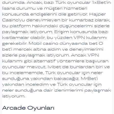
durumda. Ancak, bazı Türk oyuncular 1xBet’in
lisans durumu ve müşteri hizmetleri
konusunda endişelerini dile getiriyor. Hajper
Casino’yu deneyimleyen bir kumarbaz olarak,
bu platform hakkındaki düşüncelerimi sizlerle
paylaşmak istiyorum. Erişim konusunda bazı
kısıtlamalar olabilir, bu yüzden VPN kullanımı
gerekebilir. Mobil casino dünyasında bet O
bet’i mercek altına aldım ve deneyimlerimi
sizlerle paylaşmak istiyorum. Ancak VPN
kullanımı gibi alternatif yöntemlere başvuran
oyuncular mevcut. Ivibet de bunlardan biri ve
bu incelememde, Türk oyuncular için neler
sunduğuna yakından bakacağız. MrBet’i
yakından inceledim ve Türk oyuncular için
neler sunduğuna dair izlenimlerimi paylaşmak
istiyorum.
Arcade Oyunları