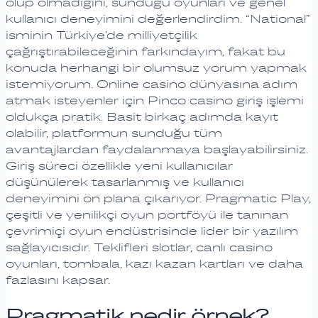
olup olmadığını, sunduğu oyunları ve genel
kullanıcı deneyimini değerlendirdim. “National”
isminin Türkiye’de milliyetçilik
çağrıştırabileceğinin farkındayım, fakat bu
konuda herhangi bir olumsuz yorum yapmak
istemiyorum. Online casino dünyasına adım
atmak isteyenler için Pinсo casino giriş işlemi
oldukça pratik. Basit birkaç adımda kayıt
olabilir, platformun sunduğu tüm
avantajlardan faydalanmaya başlayabilirsiniz.
Giriş süreci özellikle yeni kullanıcılar
düşünülerek tasarlanmış ve kullanıcı
deneyimini ön plana çıkarıyor. Pragmatic Play,
çeşitli ve yenilikçi oyun portföyü ile tanınan
çevrimiçi oyun endüstrisinde lider bir yazılım
sağlayıcısıdır. Teklifleri slotlar, canlı casino
oyunları, tombala, kazı kazan kartları ve daha
fazlasını kapsar.
Pragmatik nedir örnek?