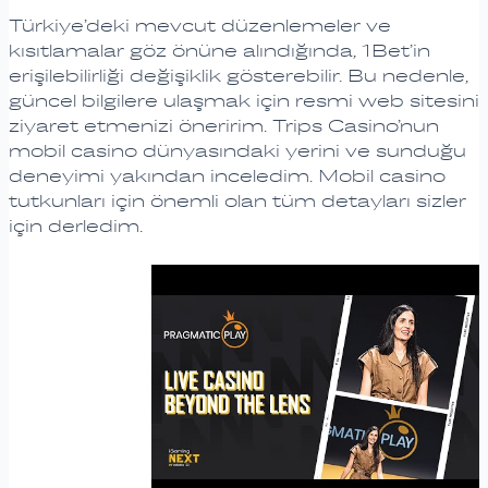
Türkiye’deki mevcut düzenlemeler ve
kısıtlamalar göz önüne alındığında, 1Bet’in
erişilebilirliği değişiklik gösterebilir. Bu nedenle,
güncel bilgilere ulaşmak için resmi web sitesini
ziyaret etmenizi öneririm. Trips Casino’nun
mobil casino dünyasındaki yerini ve sunduğu
deneyimi yakından inceledim. Mobil casino
tutkunları için önemli olan tüm detayları sizler
için derledim.