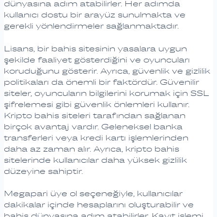
dünyasına adım atabilirler. Her adımda
kullanıcı dostu bir arayüz sunulmakta ve
gerekli yönlendirmeler sağlanmaktadır.
Lisans, bir bahis sitesinin yasalara uygun
şekilde faaliyet gösterdiğini ve oyuncuları
koruduğunu gösterir. Ayrıca, güvenlik ve gizlilik
politikaları da önemli bir faktördür. Güvenilir
siteler, oyuncuların bilgilerini korumak için SSL
şifrelemesi gibi güvenlik önlemleri kullanır.
Kripto bahis siteleri tarafından sağlanan
birçok avantaj vardır. Geleneksel banka
transferleri veya kredi kartı işlemlerinden
daha az zaman alır. Ayrıca, kripto bahis
sitelerinde kullanıcılar daha yüksek gizlilik
düzeyine sahiptir.
Megapari üye ol seçeneğiyle, kullanıcılar
dakikalar içinde hesaplarını oluşturabilir ve
bahis dünyasına adım atabilirler. Kayıt işlemi