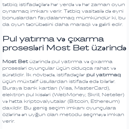
tətbiq istifadəçilərə hər yerdə və hər zaman oyun
oynamaq imkanı verir. Tətbiq vasitəsilə də eyni
bonuslardan faydalanmaq mümkündür ki, bu
da oyun təcrübəsini daha maraqlı və gəlirli edir.
Pul yatırma və çıxarma
prosesləri Most Bet üzərində
Most Bet
üzərində pul yatırma və çıxarma
prosesləri oyunçular üçün olduqca rahat və
sürətlidir. İlk növbədə, istifadəçilər
pul yatırmaq
üçün müxtəlif üsullardan istifadə edə bilərlər.
Buraya bank kartları (Visa, MasterCard),
elektron pul kisələri (WebMoney, Skrill, Neteller)
və hətta kriptovalyutalar (Bitcoin, Ethereum)
daxildir. Bu geniş seçim imkanı oyunçulara
özlərinə ən uyğun olan metodu seçməyə imkan
verir.