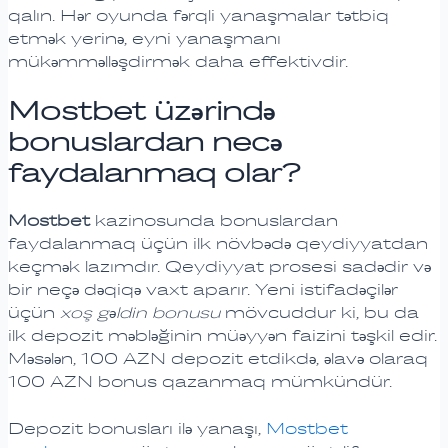
qalın. Hər oyunda fərqli yanaşmalar tətbiq
etmək yerinə, eyni yanaşmanı
mükəmməlləşdirmək daha effektivdir.
Mostbet üzərində
bonuslardan necə
faydalanmaq olar?
Mostbet
kazinosunda bonuslardan
faydalanmaq üçün ilk növbədə qeydiyyatdan
keçmək lazımdır. Qeydiyyat prosesi sadədir və
bir neçə dəqiqə vaxt aparır. Yeni istifadəçilər
üçün
xoş gəldin bonusu
mövcuddur ki, bu da
ilk depozit məbləğinin müəyyən faizini təşkil edir.
Məsələn, 100 AZN depozit etdikdə, əlavə olaraq
100 AZN bonus qazanmaq mümkündür.
Depozit bonusları ilə yanaşı,
Mostbet