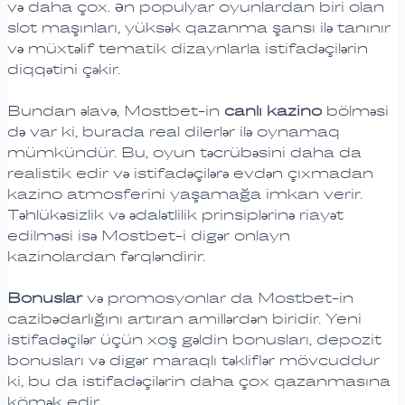
və daha çox. Ən populyar oyunlardan biri olan
slot maşınları, yüksək qazanma şansı ilə tanınır
və müxtəlif tematik dizaynlarla istifadəçilərin
diqqətini çəkir.
Bundan əlavə, Mostbet-in
canlı kazino
bölməsi
də var ki, burada real dilerlər ilə oynamaq
mümkündür. Bu, oyun təcrübəsini daha da
realistik edir və istifadəçilərə evdən çıxmadan
kazino atmosferini yaşamağa imkan verir.
Təhlükəsizlik və ədalətlilik prinsiplərinə riayət
edilməsi isə Mostbet-i digər onlayn
kazinolardan fərqləndirir.
Bonuslar
və promosyonlar da Mostbet-in
cazibədarlığını artıran amillərdən biridir. Yeni
istifadəçilər üçün xoş gəldin bonusları, depozit
bonusları və digər maraqlı təkliflər mövcuddur
ki, bu da istifadəçilərin daha çox qazanmasına
kömək edir.