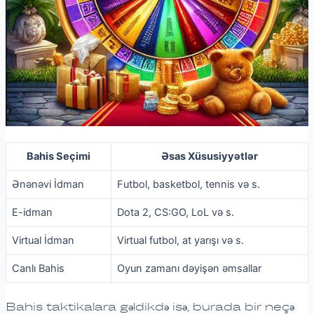
Bahis Seçimi
Əsas Xüsusiyyətlər
Ənənəvi İdman
Futbol, basketbol, tennis və s.
E-idman
Dota 2, CS:GO, LoL və s.
Virtual İdman
Virtual futbol, at yarışı və s.
Canlı Bahis
Oyun zamanı dəyişən əmsallar
Bahis taktikalara gəldikdə isə, burada bir neçə