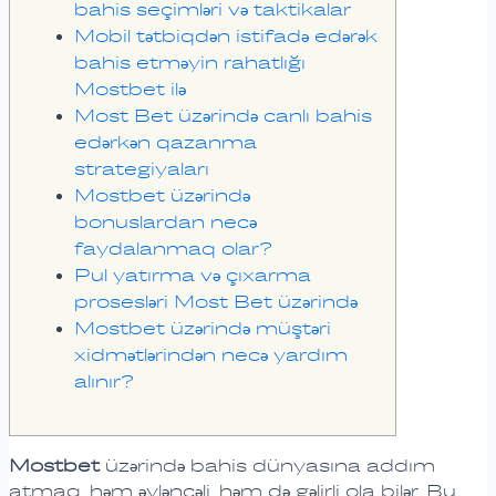
bahis seçimləri və taktikalar
Mobil tətbiqdən istifadə edərək
bahis etməyin rahatlığı
Mostbet ilə
Most Bet üzərində canlı bahis
edərkən qazanma
strategiyaları
Mostbet üzərində
bonuslardan necə
faydalanmaq olar?
Pul yatırma və çıxarma
prosesləri Most Bet üzərində
Mostbet üzərində müştəri
xidmətlərindən necə yardım
alınır?
Mostbet
üzərində bahis dünyasına addım
atmaq, həm əyləncəli, həm də gəlirli ola bilər. Bu