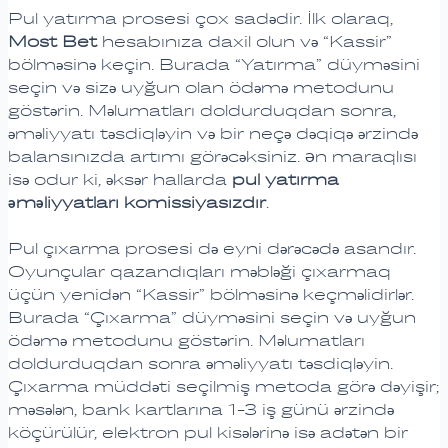
Pul yatırma prosesi çox sadədir. İlk olaraq,
Most Bet
hesabınıza daxil olun və “Kassir”
bölməsinə keçin. Burada “Yatırma” düyməsini
seçin və sizə uyğun olan ödəmə metodunu
göstərin. Məlumatları doldurduqdan sonra,
əməliyyatı təsdiqləyin və bir neçə dəqiqə ərzində
balansınızda artımı görəcəksiniz. Ən maraqlısı
isə odur ki, əksər hallarda
pul yatırma
əməliyyatları komissiyasızdır
.
Pul çıxarma prosesi də eyni dərəcədə asandır.
Oyunçular qazandıqları məbləği çıxarmaq
üçün yenidən “Kassir” bölməsinə keçməlidirlər.
Burada “Çıxarma” düyməsini seçin və uyğun
ödəmə metodunu göstərin. Məlumatları
doldurduqdan sonra əməliyyatı təsdiqləyin.
Çıxarma müddəti seçilmiş metoda görə dəyişir;
məsələn, bank kartlarına 1-3 iş günü ərzində
köçürülür, elektron pul kisələrinə isə adətən bir