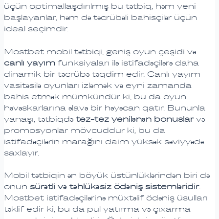
üçün optimallaşdırılmış bu tətbiq, həm yeni
başlayanlar, həm də təcrübəli bahisçilər üçün
ideal seçimdir.
Mostbet mobil tətbiqi, geniş oyun çeşidi və
canlı yayım
funksiyaları ilə istifadəçilərə daha
dinamik bir təcrübə təqdim edir. Canlı yayım
vasitəsilə oyunları izləmək və eyni zamanda
bahis etmək mümkündür ki, bu da oyun
həvəskarlarına əlavə bir həyəcan qatır. Bununla
yanaşı, tətbiqdə
tez-tez yenilənən bonuslar
və
promosyonlar mövcuddur ki, bu da
istifadəçilərin marağını daim yüksək səviyyədə
saxlayır.
Mobil tətbiqin ən böyük üstünlüklərindən biri də
onun
sürətli və təhlükəsiz ödəniş sistemləridir
.
Mostbet istifadəçilərinə müxtəlif ödəniş üsulları
təklif edir ki, bu da pul yatırma və çıxarma