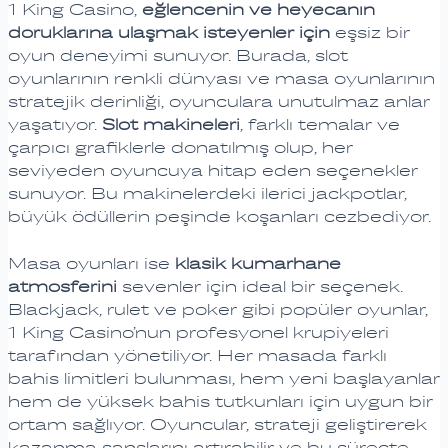
1 King Casino,
eğlencenin ve heyecanın
doruklarına ulaşmak isteyenler için
eşsiz bir
oyun deneyimi sunuyor. Burada, slot
oyunlarının renkli dünyası ve masa oyunlarının
stratejik derinliği, oyunculara unutulmaz anlar
yaşatıyor.
Slot makineleri
, farklı temalar ve
çarpıcı grafiklerle donatılmış olup, her
seviyeden oyuncuya hitap eden seçenekler
sunuyor. Bu makinelerdeki ilerici jackpotlar,
büyük ödüllerin peşinde koşanları cezbediyor.
Masa oyunları ise
klasik kumarhane
atmosferini
sevenler için ideal bir seçenek.
Blackjack, rulet ve poker gibi popüler oyunlar,
1 King Casino’nun profesyonel krupiyeleri
tarafından yönetiliyor. Her masada farklı
bahis limitleri bulunması, hem yeni başlayanlar
hem de yüksek bahis tutkunları için uygun bir
ortam sağlıyor. Oyuncular, strateji geliştirerek
kazanma şanslarını artırabilir ve bu süreçte