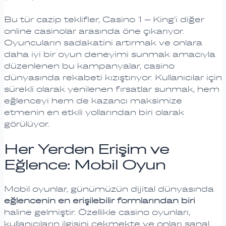
Bu tür cazip teklifler, Casino 1 – King’i diğer
online casinolar arasında öne çıkarıyor.
Oyuncuların sadakatini artırmak ve onlara
daha iyi bir oyun deneyimi sunmak amacıyla
düzenlenen bu kampanyalar, casino
dünyasında rekabeti kızıştırıyor. Kullanıcılar için
sürekli olarak yenilenen fırsatlar sunmak, hem
eğlenceyi hem de kazancı maksimize
etmenin en etkili yollarından biri olarak
görülüyor.
Her Yerden Erişim ve
Eğlence: Mobil Oyun
Mobil oyunlar, günümüzün dijital dünyasında
eğlencenin en erişilebilir formlarından biri
haline gelmiştir. Özellikle casino oyunları,
kullanıcıların ilgisini çekmekte ve onları sanal