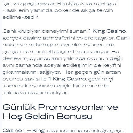
için vazgeçilmezdir. Blackjack ve rulet gibi
klasiklerin yanında poker de sıkça tercih
edilmektedir.
Canlı krupiyer deneyimi sunan
1 King Casino
,
gerçek casino atmosferini evlere taşıyor. Canlı
poker ve bakara gibi oyunlar, oyunculara
gerçek zamanlı etkileşim fırsatı veriyor. Bu
deneyim, oyuncuların yalnızca oyunun değil
aynı zamanda sosyal etkileşimin de keyfini
çıkarmalarını sağlıyor. Her geçen gün artan
oyuncu sayısı ile
1 King Casino
, çevrimiçi
kumar dünyasında güçlü bir konumda
kalmaya devam ediyor.
Günlük Promosyonlar ve
Hoş Geldin Bonusu
Casino 1 – King
, oyuncularına sunduğu çeşitli