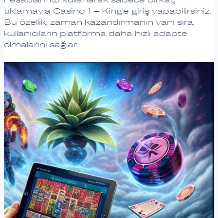
tıklamayla Casino 1 – King’e giriş yapabilirsiniz.
Bu özellik, zaman kazandırmanın yanı sıra,
kullanıcıların platforma daha hızlı adapte
olmalarını sağlar.