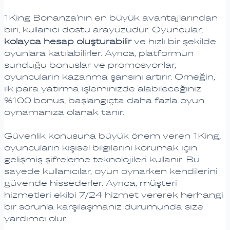
1King Bonanza’nın en büyük avantajlarından
biri, kullanıcı dostu arayüzüdür. Oyuncular,
kolayca hesap oluşturabilir
ve hızlı bir şekilde
oyunlara katılabilirler. Ayrıca, platformun
sunduğu bonuslar ve promosyonlar,
oyuncuların kazanma şansını artırır. Örneğin,
ilk para yatırma işleminizde alabileceğiniz
%100 bonus, başlangıçta daha fazla oyun
oynamanıza olanak tanır.
Güvenlik konusuna büyük önem veren 1King,
oyuncuların kişisel bilgilerini korumak için
gelişmiş şifreleme teknolojileri kullanır. Bu
sayede kullanıcılar, oyun oynarken kendilerini
güvende hissederler. Ayrıca, müşteri
hizmetleri ekibi 7/24 hizmet vererek herhangi
bir sorunla karşılaşmanız durumunda size
yardımcı olur.