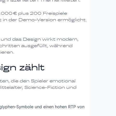
ndig inszenierten Themenwelten.
.000 € plus 200 Freispiele
it in der Demo‑Version ermöglicht.
rt und das Design wirkt modern,
chritten ausgefüllt, während
ieren.
gn zählt
en, die den Spieler emotional
ttelalter, Science‑Fiction und
glyphen‑Symbole und einen hohen RTP von