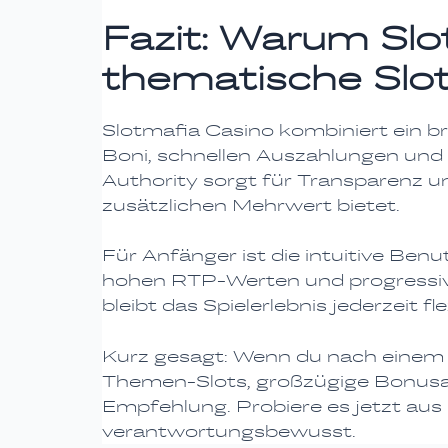
Fazit: Warum Slot
thematische Slot
Slotmafia Casino kombiniert ein b
Boni, schnellen Auszahlungen und
Authority sorgt für Transparenz
zusätzlichen Mehrwert bietet.
Für Anfänger ist die intuitive Be
hohen RTP‑Werten und progressive
bleibt das Spielerlebnis jederzeit fle
Kurz gesagt: Wenn du nach einem
Themen‑Slots, großzügige Bonusang
Empfehlung. Probiere es jetzt aus
verantwortungsbewusst.