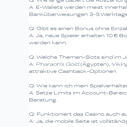
A: E‑Wallets werden meist innerha
Banküberweisungen 3‑5 Werktage
Q: Gibt es einen Bonus ohne Einz
A: Ja, neue Spieler erhalten 10 
werden kann.
Q: Welche Themen‑Slots sind im 
A:
Pharaoh’s Gold
(Ägypten),
Vikin
attraktive Cashback‑Optionen.
Q: Wie kann ich mein Spielverhalte
A: Setze Limits im Account‑Bereic
Beratung.
Q: Funktioniert das Casino auch
A: Ja, die mobile Seite ist vollstän