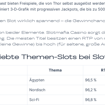
uest
bieten Freispiele, die von Thor selbst ausgelöst werden
iert 3‑D‑Grafik mit progressiven Jackpots, die bis zu 500
n Slot wirklich spannend – die Gewinnchanc
on beider Elemente. Slotmafia Casino sorgt d
ling. Die meisten Titel besitzen einen RTP vo
e kleine Gewinne) bis hoch (für seltene, große 
eliebte Themen‑Slots bei Sl
Thema
R
Ägypten
96,5 %
Nordisch
96,2 %
Sci‑Fi
96,8 %