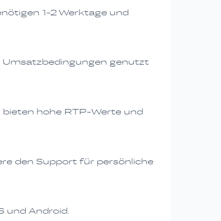
benötigen 1‑2 Werktage und
hne Umsatzbedingungen genutzt
i) bieten hohe RTP‑Werte und
ere den Support für persönliche
OS und Android.