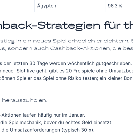
Ägypten
96,3 %
back‑Strategien für t
tieg in ein neues Spiel erheblich erleichtern.
, sondern auch Cashback‑Aktionen, die beso
s der letzten 30 Tage werden wöchentlich gutgeschrieben.
n neuer Slot live geht, gibt es 20 Freispiele ohne Umsatzb
n Spieler das Spiel ohne Risiko testen; ein kleiner Bonu
i herauszuholen:
‑Aktionen laufen häufig nur im Januar.
ie Spielmechanik, bevor du echtes Geld einsetzt.
 die Umsatzanforderungen (typisch 30‑x).