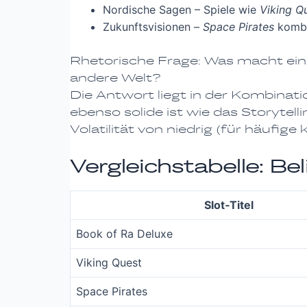
Nordische Sagen – Spiele wie
Viking Q
Zukunftsvisionen –
Space Pirates
kombin
Rhetorische Frage: Was macht eine
andere Welt?
Die Antwort liegt in der Kombinati
ebenso solide ist wie das Storytel
Volatilität von niedrig (für häufig
Vergleichstabelle: B
Slot‑Titel
Book of Ra Deluxe
Viking Quest
Space Pirates