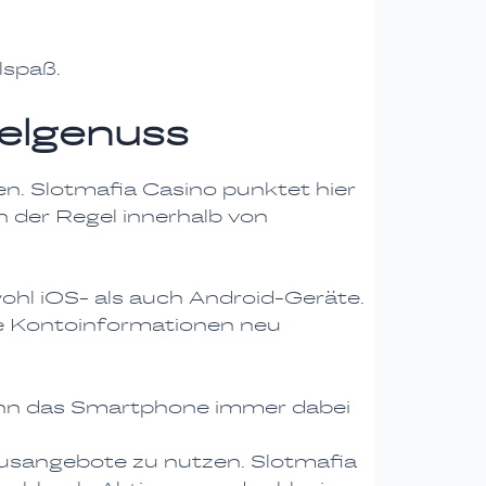
lspaß.
ielgenuss
en. Slotmafia Casino punktet hier
n der Regel innerhalb von
wohl iOS‑ als auch Android‑Geräte.
e Kontoinformationen neu
wenn das Smartphone immer dabei
onusangebote zu nutzen. Slotmafia