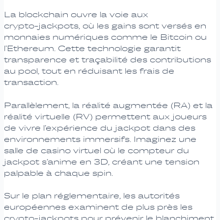
La blockchain ouvre la voie aux
crypto‑jackpots, où les gains sont versés en
monnaies numériques comme le Bitcoin ou
l’Ethereum. Cette technologie garantit
transparence et traçabilité des contributions
au pool, tout en réduisant les frais de
transaction.
Parallèlement, la réalité augmentée (RA) et la
réalité virtuelle (RV) permettent aux joueurs
de vivre l’expérience du jackpot dans des
environnements immersifs. Imaginez une
salle de casino virtuel où le compteur du
jackpot s’anime en 3D, créant une tension
palpable à chaque spin.
Sur le plan réglementaire, les autorités
européennes examinent de plus près les
crypto‑jackpots pour prévenir le blanchiment