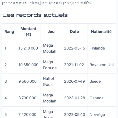
proposant des jackpots progressifs.
Les records actuels
Montant
Rang
Jeu
Date
Nationalité
(€)
Mega
1
13 210 000
2022‑03‑15
Finlande
Moolah
Mega
2
10 850 000
2021‑11‑02
Royaume‑Uni
Fortune
Hall of
3
9 560 000
2020‑07‑19
Suède
Gods
Mega
4
8 730 000
2023‑01‑28
Canada
Moolah
Mega
5
7 420 000
2022‑09‑10
Norvège
Joker