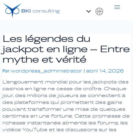
Ir
Navegación
al
de
contenido
entradas
Español
Les légendes du
jackpot en ligne – Entre
mythe et vérité
wordpress_administrator
abril 14, 2026
Por
/
L’engouement mondial pour les jackpots des
casinos en ligne ne cesse de croître. Chaque
jour, des millions de joueurs se connectent à
des plateformes qui promettent des gains
pouvant transformer une mise de quelques
centimes en une fortune. Cette promesse de
richesse instantanée alimente les forums, les
vidéos YouTube et les discussions sur les