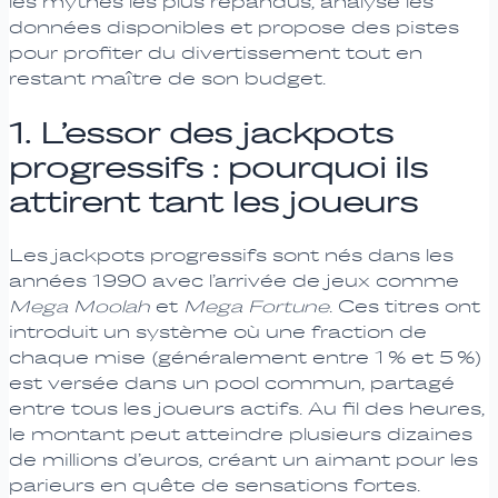
les mythes les plus répandus, analyse les
données disponibles et propose des pistes
pour profiter du divertissement tout en
restant maître de son budget.
1. L’essor des jackpots
progressifs : pourquoi ils
attirent tant les joueurs
Les jackpots progressifs sont nés dans les
années 1990 avec l’arrivée de jeux comme
Mega Moolah
et
Mega Fortune
. Ces titres ont
introduit un système où une fraction de
chaque mise (généralement entre 1 % et 5 %)
est versée dans un pool commun, partagé
entre tous les joueurs actifs. Au fil des heures,
le montant peut atteindre plusieurs dizaines
de millions d’euros, créant un aimant pour les
parieurs en quête de sensations fortes.