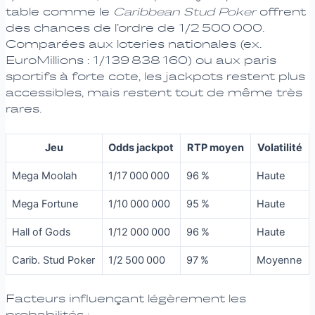
table comme le
Caribbean Stud Poker
offrent
des chances de l’ordre de 1/2 500 000.
Comparées aux loteries nationales (ex.
EuroMillions : 1/139 838 160) ou aux paris
sportifs à forte cote, les jackpots restent plus
accessibles, mais restent tout de même très
rares.
Jeu
Odds jackpot
RTP moyen
Volatilité
Mega Moolah
1/17 000 000
96 %
Haute
Mega Fortune
1/10 000 000
95 %
Haute
Hall of Gods
1/12 000 000
96 %
Haute
Carib. Stud Poker
1/2 500 000
97 %
Moyenne
Facteurs influençant légèrement les
probabilités :