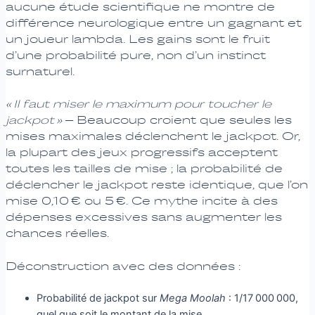
aucune étude scientifique ne montre de
différence neurologique entre un gagnant et
un joueur lambda. Les gains sont le fruit
d’une probabilité pure, non d’un instinct
surnaturel.
« Il faut miser le maximum pour toucher le
jackpot »
– Beaucoup croient que seules les
mises maximales déclenchent le jackpot. Or,
la plupart des jeux progressifs acceptent
toutes les tailles de mise ; la probabilité de
déclencher le jackpot reste identique, que l’on
mise 0,10 € ou 5 €. Ce mythe incite à des
dépenses excessives sans augmenter les
chances réelles.
Déconstruction avec des données :
Probabilité de jackpot sur
Mega Moolah
: 1/17 000 000,
quel que soit le montant de la mise.