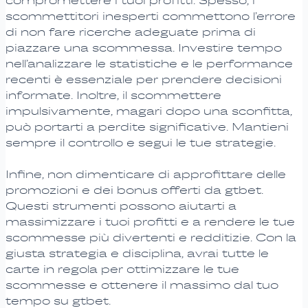
compromettere i tuoi profitti. Spesso, i
scommettitori inesperti commettono l’errore
di non fare ricerche adeguate prima di
piazzare una scommessa. Investire tempo
nell’analizzare le statistiche e le performance
recenti è essenziale per prendere decisioni
informate. Inoltre, il scommettere
impulsivamente, magari dopo una sconfitta,
può portarti a perdite significative. Mantieni
sempre il controllo e segui le tue strategie.
Infine, non dimenticare di approfittare delle
promozioni e dei bonus offerti da gtbet.
Questi strumenti possono aiutarti a
massimizzare i tuoi profitti e a rendere le tue
scommesse più divertenti e redditizie. Con la
giusta strategia e disciplina, avrai tutte le
carte in regola per ottimizzare le tue
scommesse e ottenere il massimo dal tuo
tempo su gtbet.