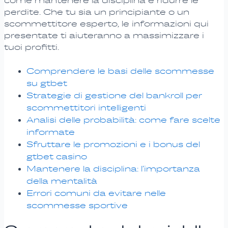
come mantenere la disciplina e ridurre le
perdite. Che tu sia un principiante o un
scommettitore esperto, le informazioni qui
presentate ti aiuteranno a massimizzare i
tuoi profitti.
Comprendere le basi delle scommesse
su gtbet
Strategie di gestione del bankroll per
scommettitori intelligenti
Analisi delle probabilità: come fare scelte
informate
Sfruttare le promozioni e i bonus del
gtbet casino
Mantenere la disciplina: l’importanza
della mentalità
Errori comuni da evitare nelle
scommesse sportive