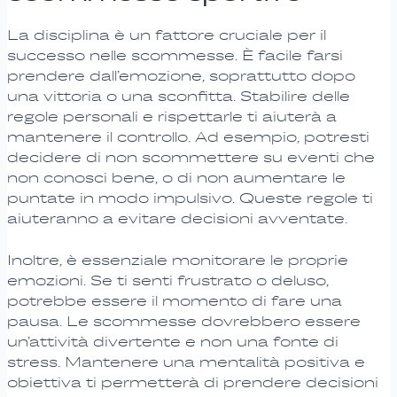
La disciplina è un fattore cruciale per il
successo nelle scommesse. È facile farsi
prendere dall’emozione, soprattutto dopo
una vittoria o una sconfitta. Stabilire delle
regole personali e rispettarle ti aiuterà a
mantenere il controllo. Ad esempio, potresti
decidere di non scommettere su eventi che
non conosci bene, o di non aumentare le
puntate in modo impulsivo. Queste regole ti
aiuteranno a evitare decisioni avventate.
Inoltre, è essenziale monitorare le proprie
emozioni. Se ti senti frustrato o deluso,
potrebbe essere il momento di fare una
pausa. Le scommesse dovrebbero essere
un’attività divertente e non una fonte di
stress. Mantenere una mentalità positiva e
obiettiva ti permetterà di prendere decisioni