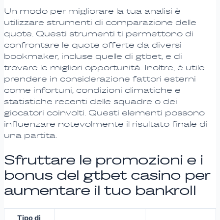
Un modo per migliorare la tua analisi è
utilizzare strumenti di comparazione delle
quote. Questi strumenti ti permettono di
confrontare le quote offerte da diversi
bookmaker, incluse quelle di gtbet, e di
trovare le migliori opportunità. Inoltre, è utile
prendere in considerazione fattori esterni
come infortuni, condizioni climatiche e
statistiche recenti delle squadre o dei
giocatori coinvolti. Questi elementi possono
influenzare notevolmente il risultato finale di
una partita.
Sfruttare le promozioni e i
bonus del gtbet casino per
aumentare il tuo bankroll
Tipo di