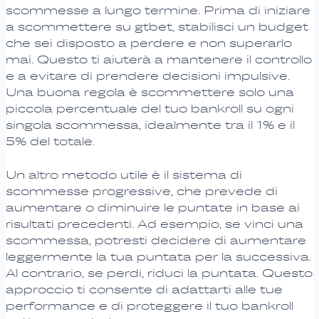
scommesse a lungo termine. Prima di iniziare
a scommettere su gtbet, stabilisci un budget
che sei disposto a perdere e non superarlo
mai. Questo ti aiuterà a mantenere il controllo
e a evitare di prendere decisioni impulsive.
Una buona regola è scommettere solo una
piccola percentuale del tuo bankroll su ogni
singola scommessa, idealmente tra il 1% e il
5% del totale.
Un altro metodo utile è il sistema di
scommesse progressive, che prevede di
aumentare o diminuire le puntate in base ai
risultati precedenti. Ad esempio, se vinci una
scommessa, potresti decidere di aumentare
leggermente la tua puntata per la successiva.
Al contrario, se perdi, riduci la puntata. Questo
approccio ti consente di adattarti alle tue
performance e di proteggere il tuo bankroll