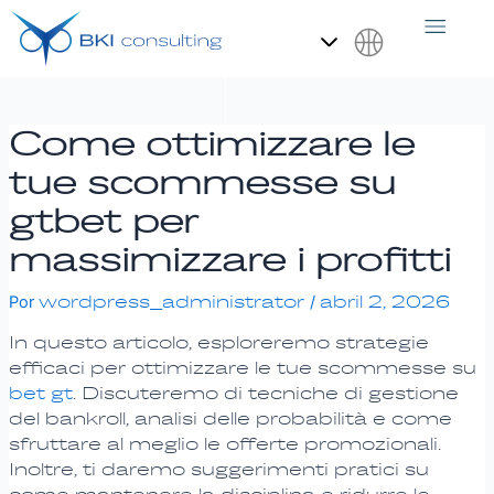
Ir
Navegación
al
de
contenido
entradas
Español
Come ottimizzare le
tue scommesse su
gtbet per
massimizzare i profitti
wordpress_administrator
abril 2, 2026
Por
/
In questo articolo, esploreremo strategie
efficaci per ottimizzare le tue scommesse su
bet gt
. Discuteremo di tecniche di gestione
del bankroll, analisi delle probabilità e come
sfruttare al meglio le offerte promozionali.
Inoltre, ti daremo suggerimenti pratici su