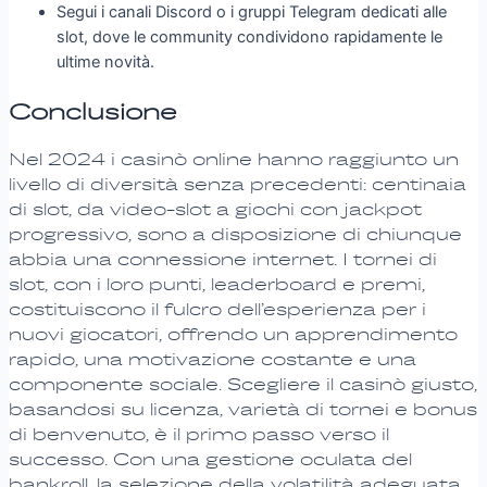
Segui i canali Discord o i gruppi Telegram dedicati alle
slot, dove le community condividono rapidamente le
ultime novità.
Conclusione
Nel 2024 i casinò online hanno raggiunto un
livello di diversità senza precedenti: centinaia
di slot, da video‑slot a giochi con jackpot
progressivo, sono a disposizione di chiunque
abbia una connessione internet. I tornei di
slot, con i loro punti, leaderboard e premi,
costituiscono il fulcro dell’esperienza per i
nuovi giocatori, offrendo un apprendimento
rapido, una motivazione costante e una
componente sociale. Scegliere il casinò giusto,
basandosi su licenza, varietà di tornei e bonus
di benvenuto, è il primo passo verso il
successo. Con una gestione oculata del
bankroll, la selezione della volatilità adeguata