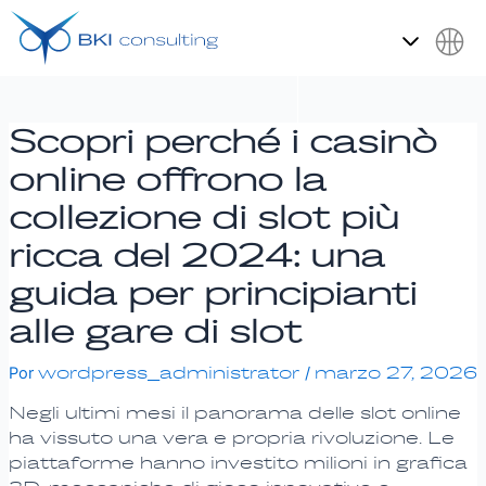
Ir
Navegación
al
de
contenido
entradas
Español
Scopri perché i casinò
online offrono la
collezione di slot più
ricca del 2024: una
guida per principianti
alle gare di slot
wordpress_administrator
marzo 27, 2026
Por
/
Negli ultimi mesi il panorama delle slot online
ha vissuto una vera e propria rivoluzione. Le
piattaforme hanno investito milioni in grafica