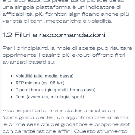
e di sicurezza. La presenza di più licenze su
una singola piattaforma è un indicatore di
affidabilità: più fornitori significano anche più
varietà di temi, meccaniche e volatilità.
1.2 Filtri e raccomandazioni
Per i principianti, la mole di scelte può risultare
opprimente. I casinò più evoluti offrono filtri
avanzati basati su:
Volatilità (alta, media, bassa)
RTP minimo (es. 96 %+)
Tipo di bonus (giri gratuiti, bonus cash)
Temi (avventura, mitologia, sport)
Alcune piattaforme includono anche un
“consigliato per te”, un algoritmo che analizza
le prime sessioni del giocatore e propone slot
con caratteristiche affini. Questo strumento