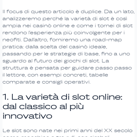
Il focus di questo articolo è duplice. Da un lato,
analizzeremo perché la varietà di slot è così
ampia nei casinò online e come i tornei di slot
rendono l’esperienza più coinvolgente per i
neofiti. Dall’altro, forniremo una road‑map
pratica: dalla scelta del casinò ideale,
passando per le strategie di base, fino a uno
sguardo al futuro dei giochi di slot. La
struttura è pensata per guidare passo passo
il lettore, con esempi concreti, tabelle
comparate e consigli operativi.
1. La varietà di slot online:
dal classico al più
innovativo
Le slot sono nate nei primi anni del XX secolo