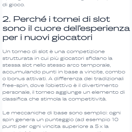
di gioco.
2. Perché i tornei di slot
sono il cuore dell’esperienza
per i nuovi giocatori
Un torneo di slot è una competizione
strutturata in cui più giocatori sfidano la
stessa slot nello stesso arco temporale,
accumulando punti in base a vincite, combo
o bonus attivati. A differenza dei tradizionali
free‑spin, dove l’obiettivo è il divertimento
personale, il torneo aggiunge un elemento di
classifica che stimola la competitività.
Le meccaniche di base sono semplici: ogni
spin genera un punteggio (ad esempio 10
punti per ogni vincita superiore a 5 x la