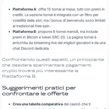
Piattaforma A
: offre 15 tornei al mese, tutti con premi in
crediti. La sezione tornei è integrata con un filtro per
volatilità della slot, ma i bonus di benvenuto sono limitati
ai tradizionali free‑spin.
Piattaforma B
: propone 8 tornei mensili, ma include
premi in Bitcoin e token ERC‑20. La pagina tornei è
arricchita da streaming live dei migliori giocatori e da una
chat Discord dedicata.
Confrontando questi aspetti, un principiante
che desidera sperimentare pagamenti
crypto troverà più interessante la
Piattaforma B.
Suggerimenti pratici per
confrontare le offerte
Crea una tabella comparativa
dei casinò che ti