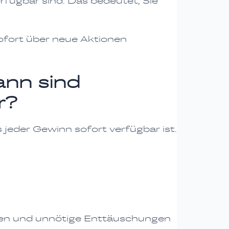
rfügbar sind. Das bedeutet, Sie
ofort über neue Aktionen
ann sind
r?
ss jeder Gewinn sofort verfügbar ist.
ssen und unnötige Enttäuschungen