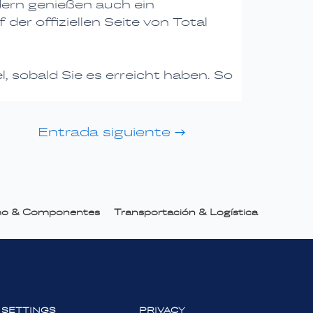
dern genießen auch ein
 der offiziellen Seite von Total
, sobald Sie es erreicht haben. So
Entrada siguiente
→
smo & Componentes
Transportación & Logística
 SETTINGS
PRIVACY