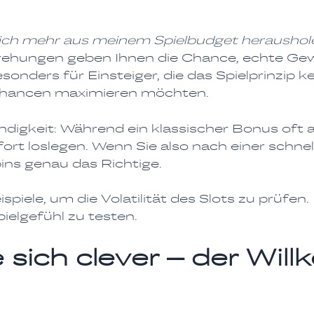
ich mehr aus meinem Spielbudget heraushol
rehungen geben Ihnen die Chance, echte Gewi
besonders für Einsteiger, die das Spielprinzip 
nnchancen maximieren möchten.
hwindigkeit: Während ein klassischer Bonus 
fort loslegen. Wenn Sie also nach einer schnel
pins genau das Richtige.
piele, um die Volatilität des Slots zu prüfen. N
ielgefühl zu testen.
Sie sich clever – der 