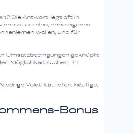
en?
Die Antwort liegt oft in
nne zu erzielen, ohne eigenes
kennenlernen wollen, und für
oft an Umsatzbedingungen geknüpft
len Möglichkeit suchen, Ihr
iedrige Volatilität liefert häufige,
Willkommens‑Bonus