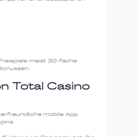
Freispiele meist 30‑fache
‑Bonussen.
on Total Casino
zerfreundliche mobile App
pins.