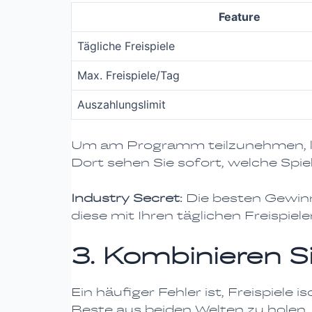
Feature
Tägliche Freispiele
Max. Freispiele/Tag
Auszahlungslimit
Um am Programm teilzunehmen, logg
Dort sehen Sie sofort, welche Spie
Industry Secret:
Die besten Gewinn
diese mit Ihren täglichen Freispiel
3. Kombinieren S
Ein häufiger Fehler ist, Freispiele
Beste aus beiden Welten zu holen.