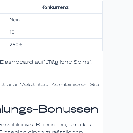
Konkurrenz
Nein
10
250 €
Dashboard auf „Tägliche Spins“.
erer Volatilität. Kombinieren Sie
ahlungs‑Bonussen
mit Einzahlungs‑Bonussen, um das
Einzahlen einen zusätzlichen