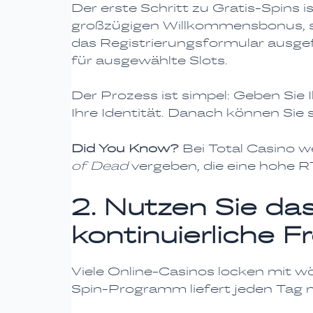
Der erste Schritt zu Gratis‑Spins i
großzügigen Willkommensbonus, so
das Registrierungsformular ausgef
für ausgewählte Slots.
Der Prozess ist simpel: Geben Sie 
Ihre Identität. Danach können Sie s
Did You Know?
Bei Total Casino we
of Dead
vergeben, die eine hohe R
2. Nutzen Sie da
kontinuierliche Fr
Viele Online‑Casinos locken mit wö
Spin‑Programm liefert jeden Tag ne