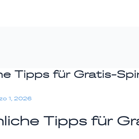
e Tipps für Gratis‑Spi
zo 1, 2026
liche Tipps für Gr