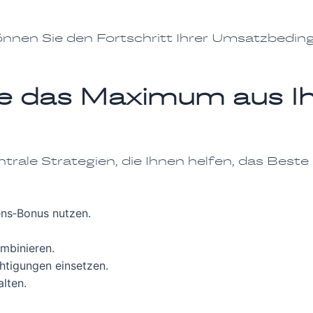
önnen Sie den Fortschritt Ihrer Umsatzbedin
Sie das Maximum aus Ih
ale Strategien, die Ihnen helfen, das Beste 
ens‑Bonus nutzen.
mbinieren.
htigungen einsetzen.
lten.