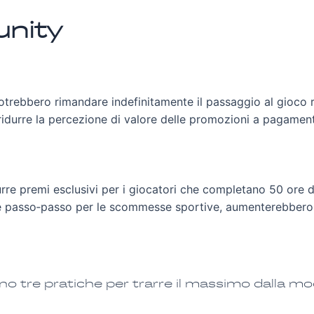
unity
otrebbero rimandare indefinitamente il passaggio al gioco r
ridurre la percezione di valore delle promozioni a pagamen
re premi esclusivi per i giocatori che completano 50 ore 
uide passo‑passo per le scommesse sportive, aumenterebbero
ono tre pratiche per trarre il massimo dalla m