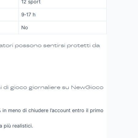
12 sport
9‑17 h
No
ori possono sentirsi protetti da
i di gioco giornaliere su NewGioco
in meno di chiudere l’account entro il primo
più realistici.