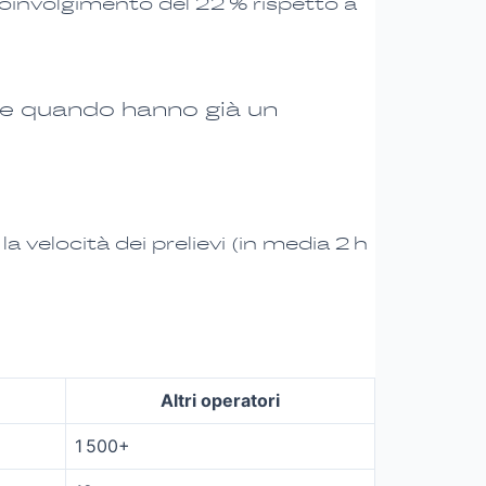
coinvolgimento del 22 % rispetto a
che quando hanno già un
, la velocità dei prelievi (in media 2 h
Altri operatori
1 500+