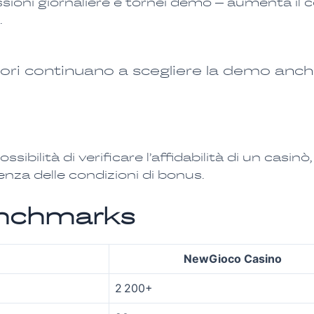
issioni giornaliere e tornei demo – aumenta il 
.
atori continuano a scegliere la demo an
ssibilità di verificare l’affidabilità di un casinò
nza delle condizioni di bonus.
nchmarks
NewGioco Casino
2 200+