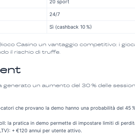
20 sport
24/7
Sì (cashback 10 %)
co Casino un vantaggio competitivo: i giocat
o il rischio di truffe.
ent
a generato un aumento del 30 % delle session
ocatori che provano la demo hanno una probabilità del 45 % 
l: la pratica in demo permette di impostare limiti di perdita 
TV): + €120 annui per utente attivo.