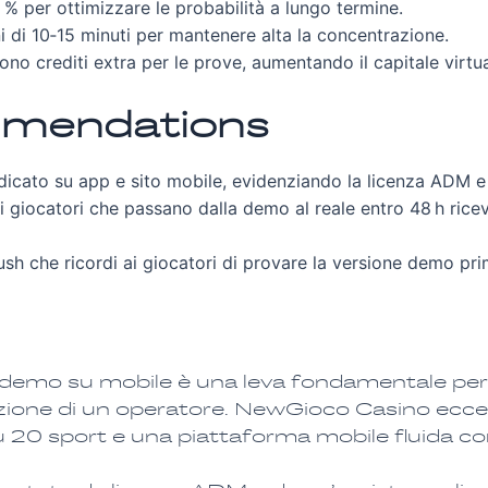
 % per ottimizzare le probabilità a lungo termine.
ni di 10‑15 minuti per mantenere alta la concentrazione.
ono crediti extra per le prove, aumentando il capitale virtua
mmendations
ato su app e sito mobile, evidenziando la licenza ADM e la
giocatori che passano dalla demo al reale entro 48 h rice
ush che ricordi ai giocatori di provare la versione demo p
 demo su mobile è una leva fondamentale per 
tazione di un operatore. NewGioco Casino eccel
20 sport e una piattaforma mobile fluida con p