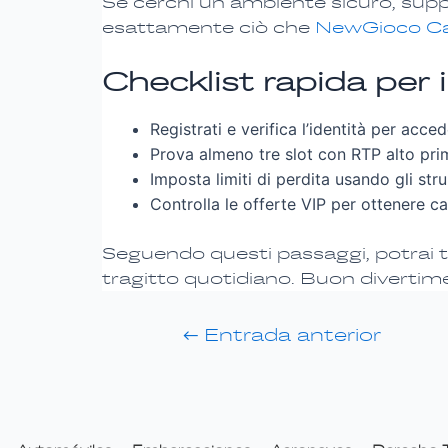
Se cerchi un ambiente sicuro, supp
esattamente ciò che
NewGioco Ca
Checklist rapida per i
Registrati e verifica l’identità per acce
Prova almeno tre slot con RTP alto pri
Imposta limiti di perdita usando gli str
Controlla le offerte VIP per ottenere c
Seguendo questi passaggi, potrai t
tragitto quotidiano. Buon diverti
←
Entrada anterior