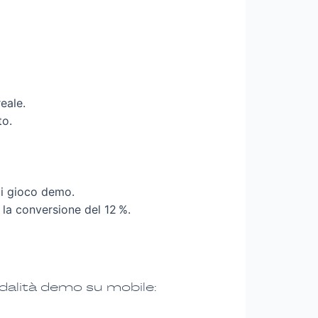
eale.
to.
di gioco demo.
 la conversione del 12 %.
odalità demo su mobile: