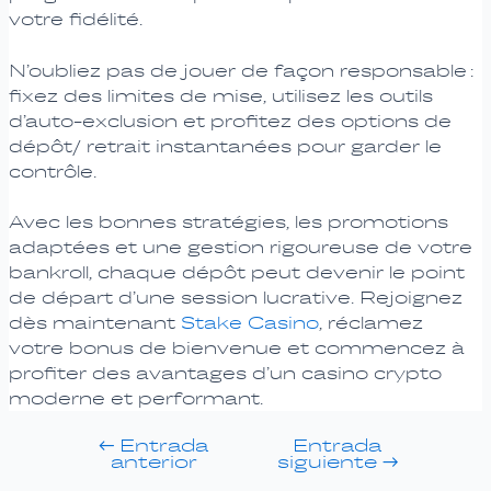
votre fidélité.
N’oubliez pas de jouer de façon responsable :
fixez des limites de mise, utilisez les outils
d’auto‑exclusion et profitez des options de
dépôt/ retrait instantanées pour garder le
contrôle.
Avec les bonnes stratégies, les promotions
adaptées et une gestion rigoureuse de votre
bankroll, chaque dépôt peut devenir le point
de départ d’une session lucrative. Rejoignez
dès maintenant
Stake Casino
, réclamez
votre bonus de bienvenue et commencez à
profiter des avantages d’un casino crypto
moderne et performant.
←
Entrada
Entrada
anterior
siguiente
→