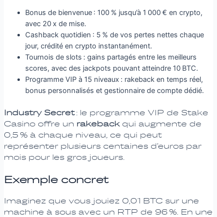
Bonus de bienvenue : 100 % jusqu’à 1 000 € en crypto,
avec 20 x de mise.
Cashback quotidien : 5 % de vos pertes nettes chaque
jour, crédité en crypto instantanément.
Tournois de slots : gains partagés entre les meilleurs
scores, avec des jackpots pouvant atteindre 10 BTC.
Programme VIP à 15 niveaux : rakeback en temps réel,
bonus personnalisés et gestionnaire de compte dédié.
Industry Secret
: le programme VIP de Stake
Casino offre un
rakeback
qui augmente de
0,5 % à chaque niveau, ce qui peut
représenter plusieurs centaines d’euros par
mois pour les gros joueurs.
Exemple concret
Imaginez que vous jouiez 0,01 BTC sur une
machine à sous avec un RTP de 96 %. En une