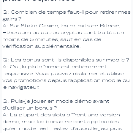
Q : Combien de temps faut‑il pour retirer mes
gains ?
A : Sur Stake Casino, les retraits en Bitcoin,
Ethereum ou autres cryptos sont traités en
moins de 5 minutes, sauf en cas de
vérification supplémentaire.
Q : Les bonus sont‑ils disponibles sur mobile ?
A : Oui, la plateforme est entièrement
responsive. Vous pouvez réclamer et utiliser
vos promotions depuis l’application mobile ou
le navigateur.
Q : Puis‑je jouer en mode démo avant
d’utiliser un bonus ?
A : La plupart des slots offrent une version
démo, mais les bonus ne sont applicables
qu’en mode réel. Testez d’abord le jeu, puis