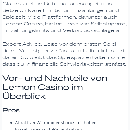
Glücksspiel ein Unterhaltungsangebot ist.
Setze dir klare Limits für Einzahlungen und
Spielzeit. Viele Plattformen, darunter auch
Lemon Casino, bieten Tools wie Selbstsperre,
Einzahlungslimits und Verlustrückschläge an.
Expert Advice: Lege vor dem ersten Spiel
deine Verlustgrenze fest und halte dich strikt
daran. So bleibt das Spielspaß erhalten, ohne
dass du in finanzielle Schwierigkeiten gerätst.
Vor- und Nachteile von
Lemon Casino im
Überblick
Pros
Attraktiver Willkommensbonus mit hohen
Einzahlungsmatch‑Prozentsätzen