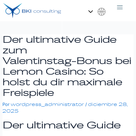
Ir
Navegación
al
de
contenido
entradas
Español
Der ultimative Guide
zum
Valentinstag‑Bonus bei
Lemon Casino: So
holst du dir maximale
Freispiele
wordpress_administrator
diciembre 28,
Por
/
2025
Der ultimative Guide