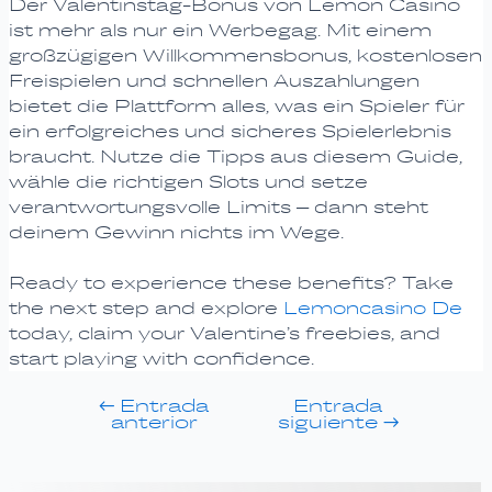
Der Valentinstag‑Bonus von Lemon Casino
ist mehr als nur ein Werbegag. Mit einem
großzügigen Willkommensbonus, kostenlosen
Freispielen und schnellen Auszahlungen
bietet die Plattform alles, was ein Spieler für
ein erfolgreiches und sicheres Spielerlebnis
braucht. Nutze die Tipps aus diesem Guide,
wähle die richtigen Slots und setze
verantwortungsvolle Limits – dann steht
deinem Gewinn nichts im Wege.
Ready to experience these benefits? Take
the next step and explore
Lemoncasino De
today, claim your Valentine’s freebies, and
start playing with confidence.
←
Entrada
Entrada
anterior
siguiente
→