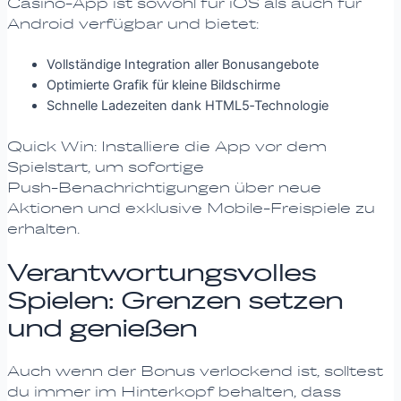
Casino‑App ist sowohl für iOS als auch für
Android verfügbar und bietet:
Vollständige Integration aller Bonusangebote
Optimierte Grafik für kleine Bildschirme
Schnelle Ladezeiten dank HTML5‑Technologie
Quick Win: Installiere die App vor dem
Spielstart, um sofortige
Push‑Benachrichtigungen über neue
Aktionen und exklusive Mobile‑Freispiele zu
erhalten.
Verantwortungsvolles
Spielen: Grenzen setzen
und genießen
Auch wenn der Bonus verlockend ist, solltest
du immer im Hinterkopf behalten, dass