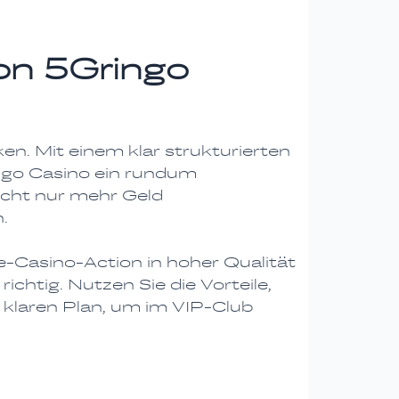
on 5Gringo
en. Mit einem klar strukturierten
ngo Casino ein rundum
icht nur mehr Geld
.
e‑Casino‑Action in hoher Qualität
ichtig. Nutzen Sie die Vorteile,
 klaren Plan, um im VIP‑Club