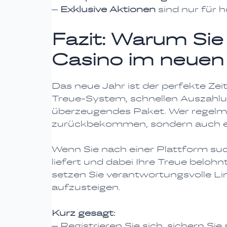
–
Exklusive Aktionen
sind nur für h
Fazit: Warum Si
Casino im neuen 
Das neue Jahr ist der perfekte Zei
Treue‑System, schnellen Auszahlu
überzeugendes Paket. Wer regelmä
zurückbekommen, sondern auch ei
Wenn Sie nach einer Plattform suc
liefert und dabei Ihre Treue belohnt
setzen Sie verantwortungsvolle Li
aufzusteigen.
Kurz gesagt:
– Registrieren Sie sich, sichern S