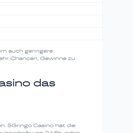
ern auch geringere
mehr Chancen, Gewinne zu
asino das
en. 5Gringo Casino hat die
ng innerhalb von 24 Stunden,