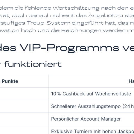
Problem die fehlende Wertschätzung nach den 
ket, doch danach scheint das Angebot zu sta
stufiges Treue‑System eingeführt hat, das m
tivation hoch und die Belohnungen werden im
des VIP‑Programms v
 funktioniert
e Punkte
Ha
10 % Cashback auf Wochenverluste
Schnellerer Auszahlungstempo (24 h
Persönlicher Account‑Manager
Exklusive Turniere mit hohen Jackpo