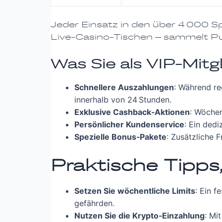
Jeder Einsatz in den über 4 000 S
Live‑Casino‑Tischen – sammelt Pun
Was Sie als VIP‑Mitg
Schnellere Auszahlungen
: Während re
innerhalb von 24 Stunden.
Exklusive Cashback‑Aktionen
: Wöchen
Persönlicher Kundenservice
: Ein ded
Spezielle Bonus‑Pakete
: Zusätzliche 
Praktische Tipps
Setzen Sie wöchentliche Limits
: Ein f
gefährden.
Nutzen Sie die Krypto‑Einzahlung
: Mi