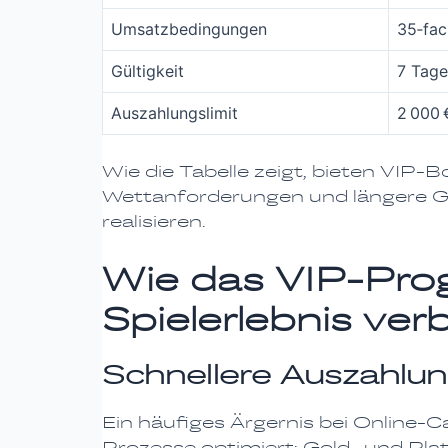
Umsatzbedingungen
35‑fac
Gültigkeit
7 Tage
Auszahlungslimit
2 000 
Wie die Tabelle zeigt, bieten VIP
Wettanforderungen und längere Gü
realisieren.
Wie das VIP‑Pro
Spielerlebnis ver
Schnellere Auszahlu
Ein häufiges Ärgernis bei Online‑C
Prozesse optimiert: Gold‑ und Plat