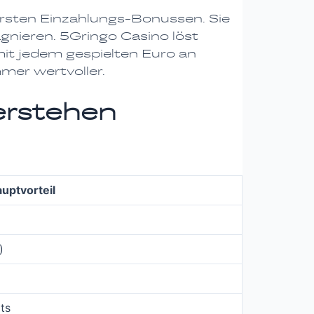
ersten Einzahlungs‑Bonussen. Sie
gnieren. 5Gringo Casino löst
it jedem gespielten Euro an
mer wertvoller.
erstehen
uptvorteil
)
ts