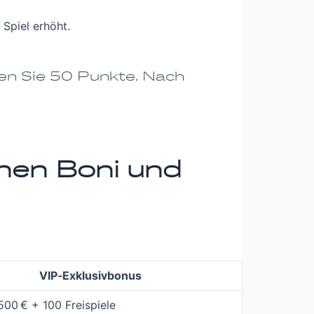
 Spiel erhöht.
ten Sie 50 Punkte. Nach
hen Boni und
VIP‑Exklusivbonus
500 € + 100 Freispiele