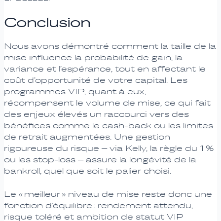
Conclusion
Nous avons démontré comment la taille de la
mise influence la probabilité de gain, la
variance et l’espérance, tout en affectant le
coût d’opportunité de votre capital. Les
programmes VIP, quant à eux,
récompensent le volume de mise, ce qui fait
des enjeux élevés un raccourci vers des
bénéfices comme le cash‑back ou les limites
de retrait augmentées. Une gestion
rigoureuse du risque – via Kelly, la règle du 1 %
ou les stop‑loss – assure la longévité de la
bankroll, quel que soit le palier choisi.
Le « meilleur » niveau de mise reste donc une
fonction d’équilibre : rendement attendu,
risque toléré et ambition de statut VIP