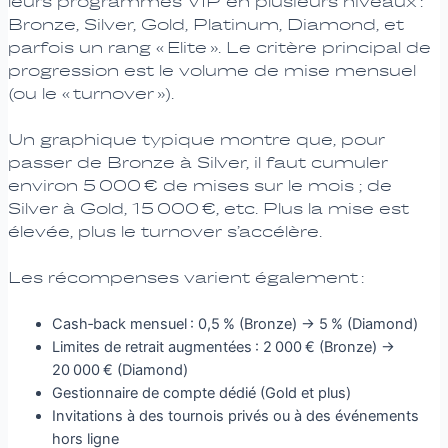
leurs programmes VIP en plusieurs niveaux :
Bronze, Silver, Gold, Platinum, Diamond, et
parfois un rang « Elite ». Le critère principal de
progression est le volume de mise mensuel
(ou le « turnover »).
Un graphique typique montre que, pour
passer de Bronze à Silver, il faut cumuler
environ 5 000 € de mises sur le mois ; de
Silver à Gold, 15 000 €, etc. Plus la mise est
élevée, plus le turnover s’accélère.
Les récompenses varient également :
Cash‑back mensuel : 0,5 % (Bronze) → 5 % (Diamond)
Limites de retrait augmentées : 2 000 € (Bronze) →
20 000 € (Diamond)
Gestionnaire de compte dédié (Gold et plus)
Invitations à des tournois privés ou à des événements
hors ligne