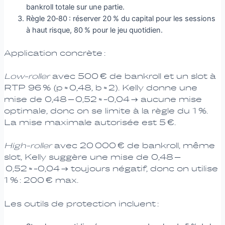
bankroll totale sur une partie.
Règle 20‑80 : réserver 20 % du capital pour les sessions
à haut risque, 80 % pour le jeu quotidien.
Application concrète :
Low‑roller
avec 500 € de bankroll et un slot à
RTP 96 % (p ≈ 0,48, b ≈ 2). Kelly donne une
mise de 0,48 – 0,52 ≈ ‑0,04 → aucune mise
optimale, donc on se limite à la règle du 1 %.
La mise maximale autorisée est 5 €.
High‑roller
avec 20 000 € de bankroll, même
slot, Kelly suggère une mise de 0,48 –
0,52 ≈ ‑0,04 → toujours négatif, donc on utilise
1 % : 200 € max.
Les outils de protection incluent :