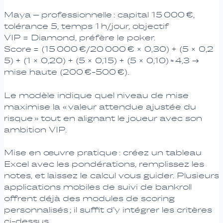
Maya – professionnelle : capital 15 000 €,
tolérance 5, temps 1 h/jour, objectif
VIP = Diamond, préfère le poker.
Score = (15 000 €/20 000 € × 0,30) + (5 × 0,2
5) + (1 × 0,20) + (5 × 0,15) + (5 × 0,10) ≈ 4,3 →
mise haute (200 €‑500 €).
Le modèle indique quel niveau de mise
maximise la « valeur attendue ajustée du
risque » tout en alignant le joueur avec son
ambition VIP.
Mise en œuvre pratique : créez un tableau
Excel avec les pondérations, remplissez les
notes, et laissez le calcul vous guider. Plusieurs
applications mobiles de suivi de bankroll
offrent déjà des modules de scoring
personnalisés ; il suffit d’y intégrer les critères
ci‑dessus.