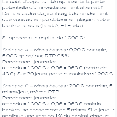
Le coût d’opportunité représente la perte
potentielle d’un investissement alternatif.
Dans le cadre du jeu, il s’agit du rendement
que vous auriez pu obtenir en plaçant votre
bankroll ailleurs (livret A, ETF, etc.).
Supposons un capital de 1 000 € :
Scénario A – Mises basses
: 0,20 € par spin,
5 000 spins/jour, RTP 96 %.
Rendement journalier
attendu = 1 000 € × 0,96 = 960 € (perte de
40 €). Sur 30 jours, perte cumulative ≈ 1 200 €.
Scénario B – Mises hautes
: 200 € par mise, 5
mises/jour, même RTP.
Rendement journalier
attendu = 1 000 € × 0,96 = 960 € mais la
bankroll se consomme en 5 mises. Si le joueur
applique une gestion 1 % du capital, chaque