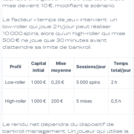
mise devient 10 €, modifiant le scénario.
Le facteur « temps de jeu » intervient : un
low‑roller qui joue 2 h/jour peut réaliser
10 000 spins, alors qu’un high‑roller qui mise
500 € ne joue que 30 minutes avant
d’atteindre sa limite de bankroll.
Capital
Mise
Temps
Profil
Sessions/jour
initial
moyenne
total/jour
Low‑roller
1 000 €
0,20 €
5 000 spins
2 h
High‑roller
1 000 €
200 €
5 mises
0,5 h
Le rendu net dépendra du dispositif de
bankroll management. Un joueur qui utilise la