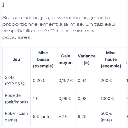
]
Sur un même jeu, la variance augmente
proportionnellement à la mise. Un tableau
simplifié illustre l’effet sur trois jeux
populaires :
Mise
Mise
Gain
Variance
Jeu
basse
haute
moyen
(≈)
(exemple)
(exemple)
Slots
0,20 €
0,192 €
0,04
200 €
(RTP 96 %)
Roulette
1 €
0,99 €
0,98
1000 €
(pair/impair)
Poker (cash
500 €
5 € (ante)
+2 €
6,25
game)
(ante)