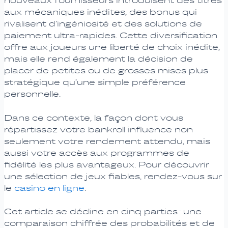
nouveaux fournisseurs introduisent des titres
aux mécaniques inédites, des bonus qui
rivalisent d’ingéniosité et des solutions de
paiement ultra‑rapides. Cette diversification
offre aux joueurs une liberté de choix inédite,
mais elle rend également la décision de
placer de petites ou de grosses mises plus
stratégique qu’une simple préférence
personnelle.
Dans ce contexte, la façon dont vous
répartissez votre bankroll influence non
seulement votre rendement attendu, mais
aussi votre accès aux programmes de
fidélité les plus avantageux. Pour découvrir
une sélection de jeux fiables, rendez‑vous sur
le
casino en ligne
.
Cet article se décline en cinq parties : une
comparaison chiffrée des probabilités et de