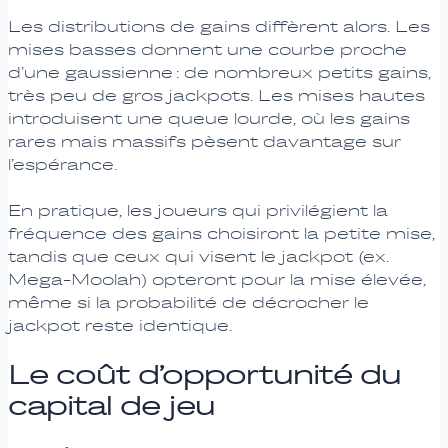
Les distributions de gains diffèrent alors. Les
mises basses donnent une courbe proche
d’une gaussienne : de nombreux petits gains,
très peu de gros jackpots. Les mises hautes
introduisent une queue lourde, où les gains
rares mais massifs pèsent davantage sur
l’espérance.
En pratique, les joueurs qui privilégient la
fréquence des gains choisiront la petite mise,
tandis que ceux qui visent le jackpot (ex.
Mega‑Moolah) opteront pour la mise élevée,
même si la probabilité de décrocher le
jackpot reste identique.
Le coût d’opportunité du
capital de jeu