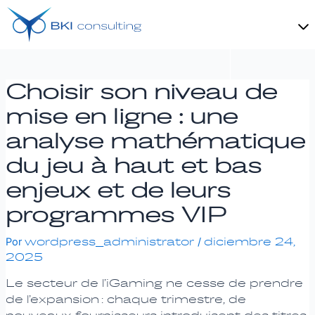
Ir
Navegación
al
de
contenido
entradas
Español
Choisir son niveau de
mise en ligne : une
analyse mathématique
du jeu à haut et bas
enjeux et de leurs
programmes VIP
wordpress_administrator
diciembre 24,
Por
/
2025
Le secteur de l’iGaming ne cesse de prendre
de l’expansion : chaque trimestre, de