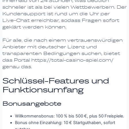
innerhalb von 24 Stunden, was deutlich
schneller ist als bei vielen Wettbewerbern. Der
Kundensupport ist rund um die Uhr per
Live‑Chat erreichbar, sodass Fragen sofort
geklärt werden können.
Für alle, die nach einem vertrauenswürdigen
Anbieter mit deutscher Lizenz und
transparenten Bedingungen suchen, bietet
das Portal https://total-casino-spiel.com/
genau das.
Schlüssel‑Features und
Funktionsumfang
Bonusangebote
Willkommensbonus: 100 % bis 500 €, plus 50 Freispiele.
Bonus ohne Einzahlung: 10 € Startguthaben, sofort