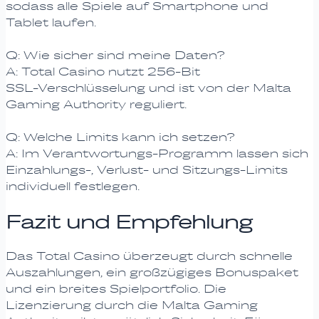
sodass alle Spiele auf Smartphone und
Tablet laufen.
Q: Wie sicher sind meine Daten?
A: Total Casino nutzt 256‑Bit
SSL‑Verschlüsselung und ist von der Malta
Gaming Authority reguliert.
Q: Welche Limits kann ich setzen?
A: Im Verantwortungs‑Programm lassen sich
Einzahlungs‑, Verlust‑ und Sitzungs‑Limits
individuell festlegen.
Fazit und Empfehlung
Das Total Casino überzeugt durch schnelle
Auszahlungen, ein großzügiges Bonuspaket
und ein breites Spielportfolio. Die
Lizenzierung durch die Malta Gaming