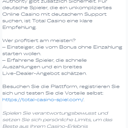
Authority gibt zusätzlich Sicherheit. Für
deutsche Spieler, die ein unkompliziertes
Online Casino mit deutschem Support
suchen, ist Total Casino eine klare
Empfehlung.
Wer profitiert am meisten?
– Einsteiger, die vom Bonus ohne Einzahlung
starten wollen.
– Erfahrene Spieler, die schnelle
Auszahlungen und ein breites
Live‑Dealer‑Angebot schätzen.
Besuchen Sie die Plattform, registrieren Sie
sich und testen Sie die Vorteile selbst:
https://total-casino-spiel.com/
.
Spielen Sie verantwortungsbewusst und
setzen Sie sich persönliche Limits, um das
Beste aus Ihrem Casino‑Erlebnis