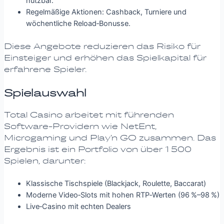
nutzbar.
Regelmäßige Aktionen: Cashback, Turniere und
wöchentliche Reload‑Bonusse.
Diese Angebote reduzieren das Risiko für
Einsteiger und erhöhen das Spielkapital für
erfahrene Spieler.
Spielauswahl
Total Casino arbeitet mit führenden
Software‑Providern wie NetEnt,
Microgaming und Play’n GO zusammen. Das
Ergebnis ist ein Portfolio von über 1 500
Spielen, darunter:
Klassische Tischspiele (Blackjack, Roulette, Baccarat)
Moderne Video‑Slots mit hohen RTP‑Werten (96 %–98 %)
Live‑Casino mit echten Dealers