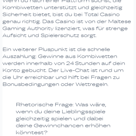
Wenn du nach einer Plattform suchst, die
Kombiwetten unterstützt und gleichzeitig
Sicherheit bietet, bist du bei Total Casino
genau richtig. Das Casino ist von der Maltese
Gaming Authority lizenziert, was für strenge
Aufsicht und Spielerschutz sorgt.
Ein weiterer Pluspunkt ist die schnelle
Auszahlung: Gewinne aus Kombiwetten
werden innerhalb von 24 Stunden auf dein
Konto gebucht. Der Live‑Chat ist rund um
die Uhr erreichbar und hilft bei Fragen zu
Bonusbedingungen oder Wettregeln.
Rhetorische Frage: Was wäre,
wenn du deine Lieblingsspiele
gleichzeitig spielen und dabei
deine Gewinnchancen erhöhen
könntest?