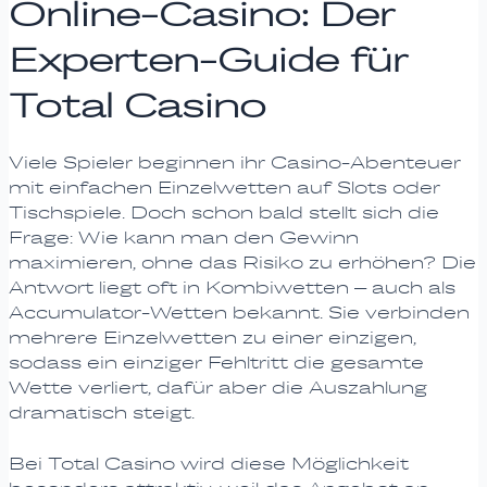
Online‑Casino: Der
Experten‑Guide für
Total Casino
Viele Spieler beginnen ihr Casino‑Abenteuer
mit einfachen Einzelwetten auf Slots oder
Tischspiele. Doch schon bald stellt sich die
Frage: Wie kann man den Gewinn
maximieren, ohne das Risiko zu erhöhen? Die
Antwort liegt oft in Kombiwetten – auch als
Accumulator‑Wetten bekannt. Sie verbinden
mehrere Einzelwetten zu einer einzigen,
sodass ein einziger Fehltritt die gesamte
Wette verliert, dafür aber die Auszahlung
dramatisch steigt.
Bei Total Casino wird diese Möglichkeit