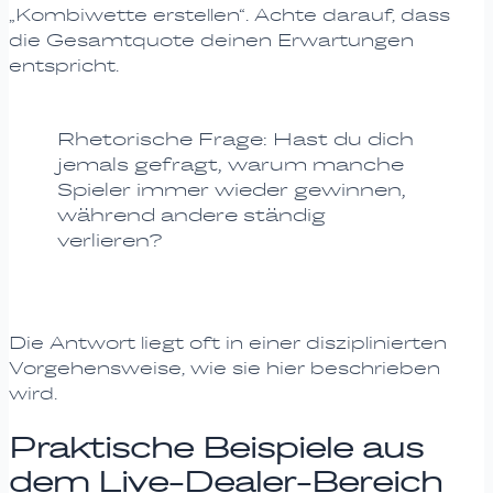
„Kombiwette erstellen“. Achte darauf, dass
die Gesamtquote deinen Erwartungen
entspricht.
Rhetorische Frage: Hast du dich
jemals gefragt, warum manche
Spieler immer wieder gewinnen,
während andere ständig
verlieren?
Die Antwort liegt oft in einer disziplinierten
Vorgehensweise, wie sie hier beschrieben
wird.
Praktische Beispiele aus
dem Live‑Dealer‑Bereich