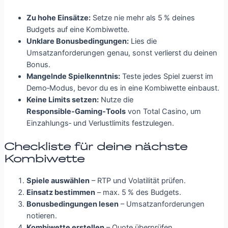
Zu hohe Einsätze:
Setze nie mehr als 5 % deines
Budgets auf eine Kombiwette.
Unklare Bonusbedingungen:
Lies die
Umsatzanforderungen genau, sonst verlierst du deinen
Bonus.
Mangelnde Spielkenntnis:
Teste jedes Spiel zuerst im
Demo‑Modus, bevor du es in eine Kombiwette einbaust.
Keine Limits setzen:
Nutze die
Responsible‑Gaming‑Tools
von Total Casino, um
Einzahlungs‑ und Verlustlimits festzulegen.
Checkliste für deine nächste
Kombiwette
Spiele auswählen
– RTP und Volatilität prüfen.
Einsatz bestimmen
– max. 5 % des Budgets.
Bonusbedingungen lesen
– Umsatzanforderungen
notieren.
Kombiwette erstellen
– Quote überprüfen.