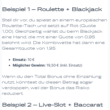
Beispiel 1 – Roulette + Blackjack
Stell dir vor, du spielst an einem europäischen
Roulette‑Tisch und setzt auf Rot (Quote
1,00). Gleichzeitig wählst du beim Blackjack
eine Hand, die mit einer Quote von 0,95
belohnt wird. Die Kombiwette hat dann eine
Gesamtquote von 1,95.
Einsatz:
10 €
Möglicher Gewinn:
19,50 € (inkl. Einsatz)
Wenn du den Total Bonus ohne Einzahlung
nutzt, könntest du diesen Betrag sogar
verdoppeln, weil der Bonus das Risiko
reduziert.
Beispiel 2 – Live‑Slot + Baccarat