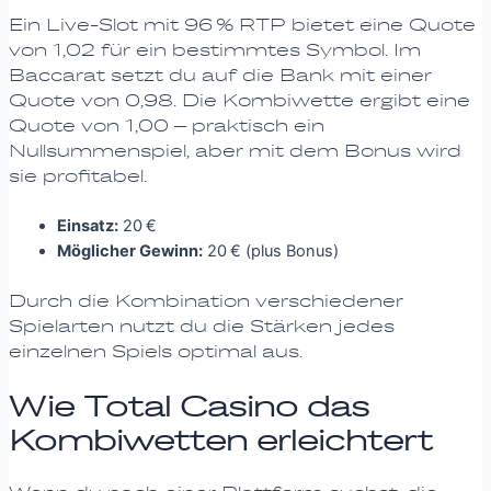
Ein Live‑Slot mit 96 % RTP bietet eine Quote
von 1,02 für ein bestimmtes Symbol. Im
Baccarat setzt du auf die Bank mit einer
Quote von 0,98. Die Kombiwette ergibt eine
Quote von 1,00 – praktisch ein
Nullsummenspiel, aber mit dem Bonus wird
sie profitabel.
Einsatz:
20 €
Möglicher Gewinn:
20 € (plus Bonus)
Durch die Kombination verschiedener
Spielarten nutzt du die Stärken jedes
einzelnen Spiels optimal aus.
Wie Total Casino das
Kombiwetten erleichtert