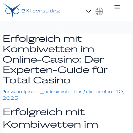
Ir
Navegación
al
de
contenido
entradas
Español
Erfolgreich mit
Kombiwetten im
Online‑Casino: Der
Experten‑Guide für
Total Casino
wordpress_administrator
diciembre 10,
Por
/
2025
Erfolgreich mit
Kombiwetten im