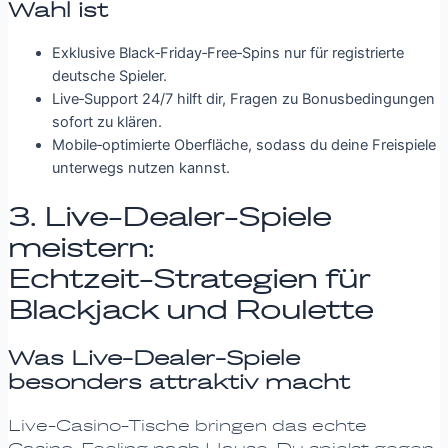
Wahl ist
Exklusive Black‑Friday‑Free‑Spins nur für registrierte
deutsche Spieler.
Live‑Support 24/7 hilft dir, Fragen zu Bonusbedingungen
sofort zu klären.
Mobile‑optimierte Oberfläche, sodass du deine Freispiele
unterwegs nutzen kannst.
3. Live‑Dealer‑Spiele
meistern:
Echtzeit‑Strategien für
Blackjack und Roulette
Was Live‑Dealer‑Spiele
besonders attraktiv macht
Live‑Casino‑Tische bringen das echte