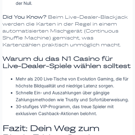
der Null.
Did You Know?
Beim Live‑Dealer‑Blackjack
werden die Karten in der Regel in einem
automatisierten Mischgerät (Continuous
Shuffle Machine) gemischt, was
Kartenzählen praktisch unmöglich macht.
Warum du das N1 Casino für
Live‑Dealer‑Spiele wählen solltest
Mehr als 200 Live‑Tische von Evolution Gaming, die für
höchste Bildqualität und niedrige Latenz sorgen.
Schnelle Ein‑ und Auszahlungen über gängige
Zahlungsmethoden wie Trustly und Sofortüberweisung.
30‑stufiges VIP‑Programm, das treue Spieler mit
exklusiven Cashback‑Aktionen belohnt.
Fazit: Dein Weg zum