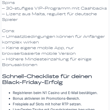
Spins
– 30‑stufiges VIP‑Programm mit Cashbacks
– Lizenz aus Malta, reguliert für deutsche
Spieler
Cons:
– Umsatzbedingungen können für Anfänger
komplex wirken
– Keine eigene mobile App, nur
browserbasierte mobile Version
– Höhere Mindesteinzahlung für einige
Bonusaktionen
Schnell‑Checkliste für deinen
Black‑Friday‑Erfolg
Registrieren beim N1 Casino und E‑Mail bestätigen.
Bonus aktivieren im Promotions‑Bereich.
Freispiele auf Slots mit hoher RTP setzen.
Live‑Dealer‑Tische mit Grundstrategien besuchen.