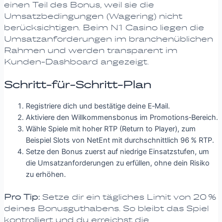
einen Teil des Bonus, weil sie die
Umsatzbedingungen (Wagering) nicht
berücksichtigen. Beim N1 Casino liegen die
Umsatzanforderungen im branchenüblichen
Rahmen und werden transparent im
Kunden‑Dashboard angezeigt.
Schritt‑für‑Schritt‑Plan
Registriere dich und bestätige deine E‑Mail.
Aktiviere den Willkommensbonus im Promotions‑Bereich.
Wähle Spiele mit hoher RTP (Return to Player), zum
Beispiel Slots von NetEnt mit durchschnittlich 96 % RTP.
Setze den Bonus zuerst auf niedrige Einsatzstufen, um
die Umsatzanforderungen zu erfüllen, ohne dein Risiko
zu erhöhen.
Pro Tip:
Setze dir ein tägliches Limit von 20 %
deines Bonusguthabens. So bleibt das Spiel
kontrolliert und du erreichst die