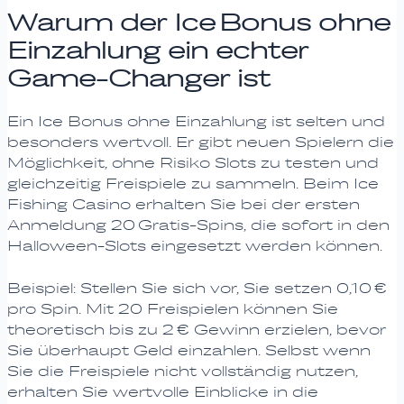
Warum der Ice Bonus ohne
Einzahlung ein echter
Game‑Changer ist
Ein Ice Bonus ohne Einzahlung ist selten und
besonders wertvoll. Er gibt neuen Spielern die
Möglichkeit, ohne Risiko Slots zu testen und
gleichzeitig Freispiele zu sammeln. Beim Ice
Fishing Casino erhalten Sie bei der ersten
Anmeldung 20 Gratis‑Spins, die sofort in den
Halloween‑Slots eingesetzt werden können.
Beispiel: Stellen Sie sich vor, Sie setzen 0,10 €
pro Spin. Mit 20 Freispielen können Sie
theoretisch bis zu 2 € Gewinn erzielen, bevor
Sie überhaupt Geld einzahlen. Selbst wenn
Sie die Freispiele nicht vollständig nutzen,
erhalten Sie wertvolle Einblicke in die