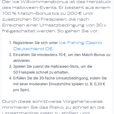
Der Ice Willkommensbonus ist das Herzstück
des Halloween‑Events. Er besteht aus einem
100 % Match‑Bonus bis zu 200 € und
zusätzlichen 50 Freispielen, die nach
Erreichen einer Umsatzbedingung von 30 x
freigeschaltet werden. So gehen Sie vor:
Ice Fishing Casino
Registrieren Sie sich unter
Deutschland DE
.
Einzahlen Sie mindestens 10 €, um den Match‑Bonus zu
aktivieren.
Spielen Sie zuerst die Halloween‑Slots, um die
50 Freispiele schnell zu erhalten.
Erfüllen Sie die 30‑fache Umsatzbedingung, indem Sie
mit einer moderaten Einsatzhöhe spielen (z. B. 0,20 €
pro Spin).
Durch diese schrittweise Vorgehensweise
minimieren Sie das Risiko, zu schnell an die
Umsatzbedingungen zu stoßen, und