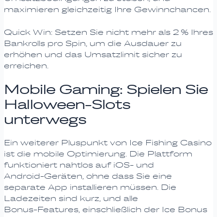
maximieren gleichzeitig Ihre Gewinnchancen.
Quick Win: Setzen Sie nicht mehr als 2 % Ihres
Bankrolls pro Spin, um die Ausdauer zu
erhöhen und das Umsatzlimit sicher zu
erreichen.
Mobile Gaming: Spielen Sie
Halloween‑Slots
unterwegs
Ein weiterer Pluspunkt von Ice Fishing Casino
ist die mobile Optimierung. Die Plattform
funktioniert nahtlos auf iOS‑ und
Android‑Geräten, ohne dass Sie eine
separate App installieren müssen. Die
Ladezeiten sind kurz, und alle
Bonus‑Features, einschließlich der Ice Bonus