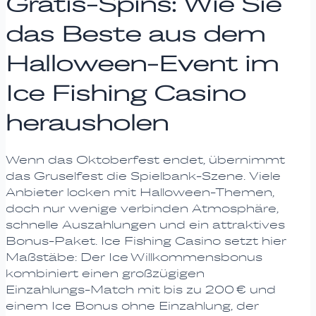
Gratis‑Spins: Wie Sie
das Beste aus dem
Halloween‑Event im
Ice Fishing Casino
herausholen
Wenn das Oktoberfest endet, übernimmt
das Gruselfest die Spielbank‑Szene. Viele
Anbieter locken mit Halloween‑Themen,
doch nur wenige verbinden Atmosphäre,
schnelle Auszahlungen und ein attraktives
Bonus‑Paket. Ice Fishing Casino setzt hier
Maßstäbe: Der Ice Willkommensbonus
kombiniert einen großzügigen
Einzahlungs‑Match mit bis zu 200 € und
einem Ice Bonus ohne Einzahlung, der