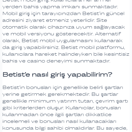
yerden bahis yapma imkanı sunmaktadır.
Mobil giriş için tarayıcınızdan Betist’in güncel
adresini ziyaret etmeniz yeterlidir. Site
otomatik olarak cihazınıza uyum sağlayacak
ve mobil versiyonu gösterecektir. Alternatif
olarak, Betist mobil uygulamasını kullanarak
da giriş yapabilirsiniz. Betist mobil platformu,
kullanıcılara hareket halindeyken bile kesintisiz
bahis ve casino deneyimi sunmaktadır.
Betist’e nasıl giriş yapabilirim?
Betist’in bonusları için genellikle belirli şartları
yerine getirmek gerekmektedir. Bu şartlar
genellikle minimum yatırım tutarı, çevrim şartı
gibi kriterlerden oluşur. Kullanıcılar, bonusları
kullanmadan önce ilgili şartları dikkatlice
incelemeli ve bonusları nasıl kullanacakları
konusunda bilgi sahibi olmalıdırlar. Bu sayede,