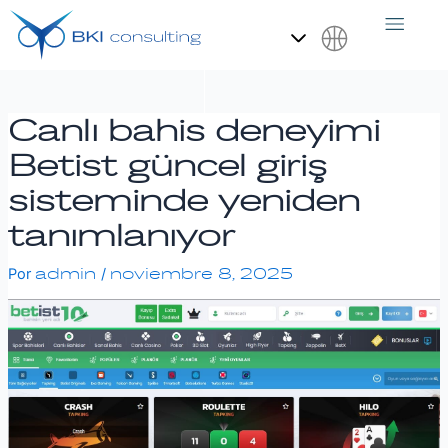
Ir
Navegación
al
de
contenido
entradas
Español
Canlı bahis deneyimi
Betist güncel giriş
sisteminde yeniden
tanımlanıyor
admin
noviembre 8, 2025
Por
/