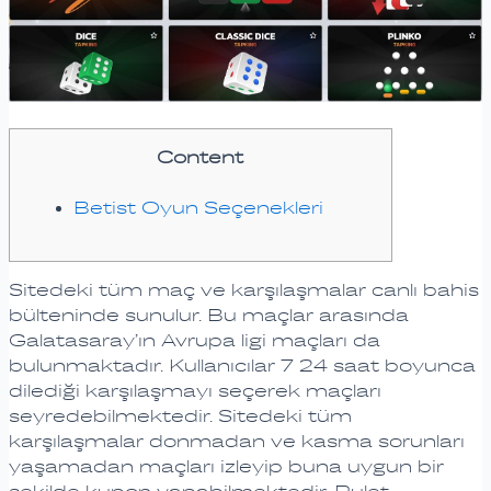
Content
Betist Oyun Seçenekleri
Sitedeki tüm maç ve karşılaşmalar canlı bahis
bülteninde sunulur. Bu maçlar arasında
Galatasaray’ın Avrupa ligi maçları da
bulunmaktadır. Kullanıcılar 7 24 saat boyunca
dilediği karşılaşmayı seçerek maçları
seyredebilmektedir. Sitedeki tüm
karşılaşmalar donmadan ve kasma sorunları
yaşamadan maçları izleyip buna uygun bir