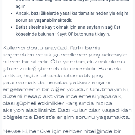
açılır.
Ancak, bazı ülkelerde yasal kısıtlamalar nedeniyle erişim
sorunları yaşanabilmektedir.
Betist sitesine kayıt olmak için ana sayfanın sağ üst
köşesinde bulunan ‘Kayıt Ol’ butonuna tıklayın.
Kullanıcı dostu arayüzü, farklı bahis
seçenekleri ve sık güncellenen giriş adresiyle
bilinen bir sitedir. Öte yandan, düzenli olarak
şifrenizi değiştirmek de önemlidir. Bununla
birlikte, hiçbir cihazda otomatik giriş
yapmamak da hesaba yetkisiz erişimi
engellemenin bir diğer yoludur. Unutmayın ki,
düzenli hesap aktivite incelemesi yaparak,
olası şüpheli etkinlikler karşısında hızlıca
aksiyon alabilirsiniz. Bazı kullanıcılar, yaşadıkları
bölgelerde Betist’e erişim sorunu yaşamakta.
Neyse ki, her üye için rehber niteliğinde bir