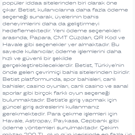
popüler iddaa sitelerinden biri olarak öne
çıkar. Betist, kullanıcılarına daha fazla ödeme
seçeneği sunarak, üyelerinin bahis
deneyimlerini daha da geliştirmeyi
hedeflemektedir. Yeni ödeme seçenekleri
arasında; Papara, CMT Cüzdan, QR Kod ve
Havale gibi seçenekler yer almaktadır. Bu
sayede kullanıcılar, ödeme işlemlerini daha
hızlı ve güvenli bir şekilde
gerçekleştirebileceklerdir. Betist, Türkiye’nin
önde gelen çevrimiçi bahis sitelerinden biridir.
Betist platformunda, spor bahisleri, canlı
bahisler, casino oyunları, canlı casino ve sanal
sporlar gibi birçok farklı oyun seçeneği
bulunmaktadır. Betist’e giriş yapmak için
güncel giriş adreslerini kullanmanız
gerekmektedir. Para çekme işlemleri için
Havale, Astropay, Paykasa, Cepbank gibi
ödeme yöntemleri sunulmaktadır. Çekim
miktarı 200 TL olup gün içerisinde en fazla üç