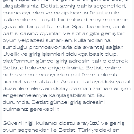
ulaşabilirsiniz. Betist, geniş bahis seçenekleri,
casino oyunları ve cazip bonus fırsatları ile
kullanıcılarına keyifli bir bahis deneyimi sunan
güvenilir bir platformdur. Spor bahisleri, canlı
bahis, casino oyunları ve slotlar gibi geniş bir
oyun yelpazesi sunarken, kullanıcılarına
sunduğu promosyonlarla da avantaj sağlar.
Üyelik ve giriş işlemleri oldukça basit olup,
platformun güncel giriş adresini takip ederek
Betist’e kolayca erişebilirsiniz. Betist, online
bahis ve casino oyunları platformu olarak
hizmet vermektedir. Ancak, Türkiye’deki yasal
düzenlemelerden dolayı zaman zaman erişim
engellemeleriyle karşılaşabilirsiniz. Bu
durumda, Betist güncel giriş adresini
bulmanız gerekebilir.
Güvenilirliği, kullanıcı dostu arayüzü ve geniş
oyun seçenekleri ile Betist, Türkiye’deki en