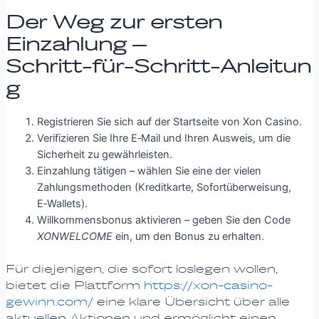
Der Weg zur ersten
Einzahlung –
Schritt‑für‑Schritt‑Anleitun
g
Registrieren Sie sich auf der Startseite von Xon Casino.
Verifizieren Sie Ihre E‑Mail und Ihren Ausweis, um die
Sicherheit zu gewährleisten.
Einzahlung tätigen – wählen Sie eine der vielen
Zahlungsmethoden (Kreditkarte, Sofortüberweisung,
E‑Wallets).
Willkommensbonus aktivieren – geben Sie den Code
XONWELCOME
ein, um den Bonus zu erhalten.
Für diejenigen, die sofort loslegen wollen,
bietet die Plattform
https://xon-casino-
gewinn.com/
eine klare Übersicht über alle
aktuellen Aktionen und ermöglicht einen