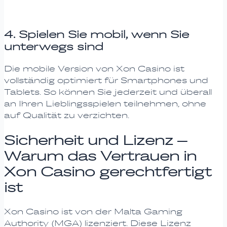
4. Spielen Sie mobil, wenn Sie
unterwegs sind
Die mobile Version von Xon Casino ist
vollständig optimiert für Smartphones und
Tablets. So können Sie jederzeit und überall
an Ihren Lieblingsspielen teilnehmen, ohne
auf Qualität zu verzichten.
Sicherheit und Lizenz –
Warum das Vertrauen in
Xon Casino gerechtfertigt
ist
Xon Casino ist von der Malta Gaming
Authority (MGA) lizenziert. Diese Lizenz