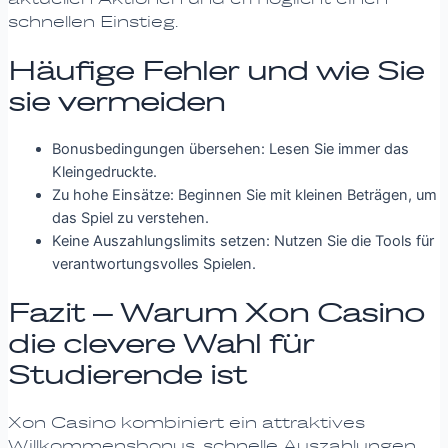
schnellen Einstieg.
Häufige Fehler und wie Sie
sie vermeiden
Bonusbedingungen übersehen: Lesen Sie immer das
Kleingedruckte.
Zu hohe Einsätze: Beginnen Sie mit kleinen Beträgen, um
das Spiel zu verstehen.
Keine Auszahlungslimits setzen: Nutzen Sie die Tools für
verantwortungsvolles Spielen.
Fazit – Warum Xon Casino
die clevere Wahl für
Studierende ist
Xon Casino kombiniert ein attraktives
Willkommensbonus, schnelle Auszahlungen