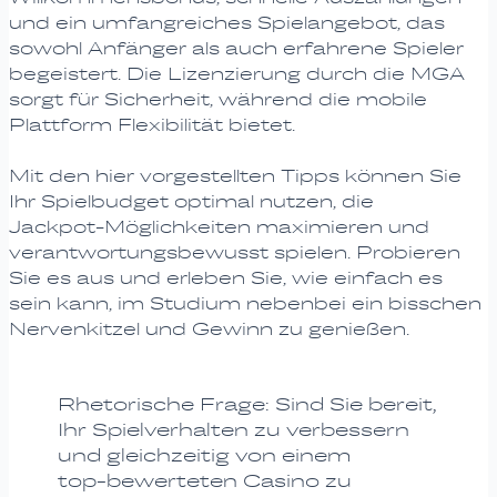
und ein umfangreiches Spielangebot, das
sowohl Anfänger als auch erfahrene Spieler
begeistert. Die Lizenzierung durch die MGA
sorgt für Sicherheit, während die mobile
Plattform Flexibilität bietet.
Mit den hier vorgestellten Tipps können Sie
Ihr Spielbudget optimal nutzen, die
Jackpot‑Möglichkeiten maximieren und
verantwortungsbewusst spielen. Probieren
Sie es aus und erleben Sie, wie einfach es
sein kann, im Studium nebenbei ein bisschen
Nervenkitzel und Gewinn zu genießen.
Rhetorische Frage: Sind Sie bereit,
Ihr Spielverhalten zu verbessern
und gleichzeitig von einem
top‑bewerteten Casino zu