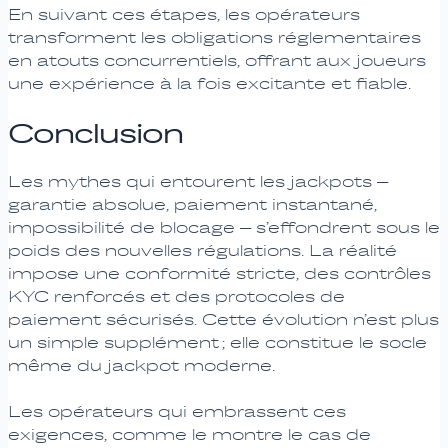
En suivant ces étapes, les opérateurs
transforment les obligations réglementaires
en atouts concurrentiels, offrant aux joueurs
une expérience à la fois excitante et fiable.
Conclusion
Les mythes qui entourent les jackpots –
garantie absolue, paiement instantané,
impossibilité de blocage – s’effondrent sous le
poids des nouvelles régulations. La réalité
impose une conformité stricte, des contrôles
KYC renforcés et des protocoles de
paiement sécurisés. Cette évolution n’est plus
un simple supplément ; elle constitue le socle
même du jackpot moderne.
Les opérateurs qui embrassent ces
exigences, comme le montre le cas de