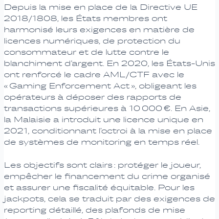
Depuis la mise en place de la Directive UE
2018/1808, les États membres ont
harmonisé leurs exigences en matière de
licences numériques, de protection du
consommateur et de lutte contre le
blanchiment d’argent. En 2020, les États‑Unis
ont renforcé le cadre AML/CTF avec le
« Gaming Enforcement Act », obligeant les
opérateurs à déposer des rapports de
transactions supérieures à 10 000 €. En Asie,
la Malaisie a introduit une licence unique en
2021, conditionnant l’octroi à la mise en place
de systèmes de monitoring en temps réel.
Les objectifs sont clairs : protéger le joueur,
empêcher le financement du crime organisé
et assurer une fiscalité équitable. Pour les
jackpots, cela se traduit par des exigences de
reporting détaillé, des plafonds de mise