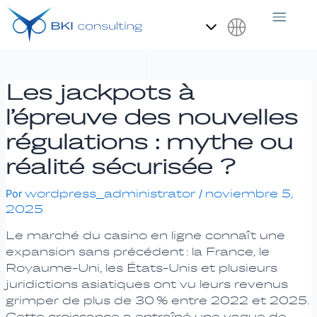
Ir
Navegación
al
de
contenido
entradas
Español
Les jackpots à
l’épreuve des nouvelles
régulations : mythe ou
réalité sécurisée ?
wordpress_administrator
noviembre 5,
Por
/
2025
Le marché du casino en ligne connaît une
expansion sans précédent : la France, le
Royaume‑Uni, les États‑Unis et plusieurs
juridictions asiatiques ont vu leurs revenus
grimper de plus de 30 % entre 2022 et 2025.
Cette croissance a entraîné une vague de