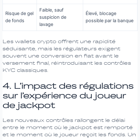
Faible, sauf
Risque de gel
Élevé, blocage
suspicion de
de fonds
possible par la banque
lavage
Les wallets crypto offrent une rapidité
séduisante, mais les régulateurs exigent
souvent une conversion en fiat avant le
versement final, réintroduisant les contrôles
KYC classiques.
4. L’impact des régulations
sur l’expérience du joueur
de jackpot
Les nouveaux contrôles rallongent le délai
entre le moment où le jackpot est remporté
et le moment où le joueur reçoit les fonds. Un