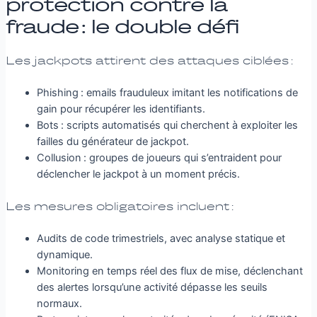
protection contre la
fraude : le double défi
Les jackpots attirent des attaques ciblées :
Phishing : emails frauduleux imitant les notifications de
gain pour récupérer les identifiants.
Bots : scripts automatisés qui cherchent à exploiter les
failles du générateur de jackpot.
Collusion : groupes de joueurs qui s’entraident pour
déclencher le jackpot à un moment précis.
Les mesures obligatoires incluent :
Audits de code trimestriels, avec analyse statique et
dynamique.
Monitoring en temps réel des flux de mise, déclenchant
des alertes lorsqu’une activité dépasse les seuils
normaux.