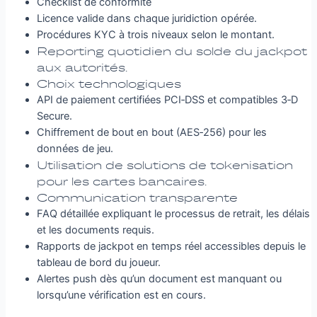
Checklist de conformité
Licence valide dans chaque juridiction opérée.
Procédures KYC à trois niveaux selon le montant.
Reporting quotidien du solde du jackpot
aux autorités.
Choix technologiques
API de paiement certifiées PCI‑DSS et compatibles 3‑D
Secure.
Chiffrement de bout en bout (AES‑256) pour les
données de jeu.
Utilisation de solutions de tokenisation
pour les cartes bancaires.
Communication transparente
FAQ détaillée expliquant le processus de retrait, les délais
et les documents requis.
Rapports de jackpot en temps réel accessibles depuis le
tableau de bord du joueur.
Alertes push dès qu’un document est manquant ou
lorsqu’une vérification est en cours.