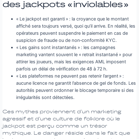
des jackpots « inviolables »
« Le jackpot est garanti » : la croyance que le montant
affiché sera toujours versé, quoi qu’il arrive. En réalité, les
opérateurs peuvent suspendre le paiement en cas de
suspicion de fraude ou de non‑conformité KYC.
« Les gains sont instantanés » : les campagnes
marketing vantent souvent le « retrait instantané » pour
attirer les joueurs, mais les exigences AML imposent
parfois un délai de vérification de 48 à 72 h.
« Les plateformes ne peuvent pas retenir l’argent » :
aucune licence ne garantit l’absence de gel de fonds. Les
autorités peuvent ordonner le blocage temporaire si des
irrégularités sont détectées.
Ces mythes proviennent d’un marketing
agressif et d’une culture de folklore où le
jackpot est perçu comme un trésor
mythique. Le danger réside dans le fait que