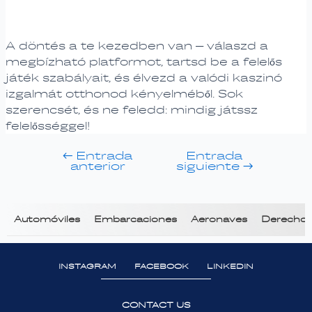
A döntés a te kezedben van – válaszd a
megbízható platformot, tartsd be a felelős
játék szabályait, és élvezd a valódi kaszinó
izgalmát otthonod kényelméből. Sok
szerencsét, és ne feledd: mindig játssz
felelősséggel!
←
Entrada
Entrada
anterior
siguiente
→
Automóviles
Embarcaciones
Aeronaves
Derecho T
INSTAGRAM
FACEBOOK
LINKEDIN
CONTACT US