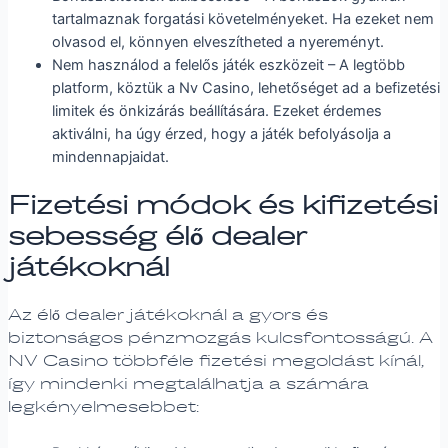
tartalmaznak forgatási követelményeket. Ha ezeket nem
olvasod el, könnyen elveszítheted a nyereményt.
Nem használod a felelős játék eszközeit – A legtöbb
platform, köztük a Nv Casino, lehetőséget ad a befizetési
limitek és önkizárás beállítására. Ezeket érdemes
aktiválni, ha úgy érzed, hogy a játék befolyásolja a
mindennapjaidat.
Fizetési módok és kifizetési
sebesség élő dealer
játékoknál
Az élő dealer játékoknál a gyors és
biztonságos pénzmozgás kulcsfontosságú. A
NV Casino többféle fizetési megoldást kínál,
így mindenki megtalálhatja a számára
legkényelmesebbet: