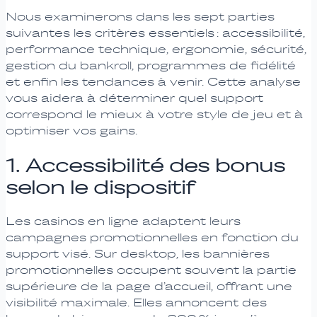
Nous examinerons dans les sept parties
suivantes les critères essentiels : accessibilité,
performance technique, ergonomie, sécurité,
gestion du bankroll, programmes de fidélité
et enfin les tendances à venir. Cette analyse
vous aidera à déterminer quel support
correspond le mieux à votre style de jeu et à
optimiser vos gains.
1. Accessibilité des bonus
selon le dispositif
Les casinos en ligne adaptent leurs
campagnes promotionnelles en fonction du
support visé. Sur desktop, les bannières
promotionnelles occupent souvent la partie
supérieure de la page d’accueil, offrant une
visibilité maximale. Elles annoncent des