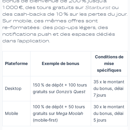
bonus de bienvenue de 200 % jusqu’à
1 000 €, des tours gratuits sur
Starburst
ou
des cash‑backs de 10 % sur les pertes du jour.
Sur mobile, ces mêmes offres sont
re‑formatées : des pop‑ups légers, des
notifications push et des espaces dédiés
dans l’application.
Conditions de
Plateforme
Exemple de bonus
mise
spécifiques
35 x le montant
150 % de dépôt + 100 tours
Desktop
du bonus, délai
gratuits sur
Gonzo’s Quest
7 jours
100 % de dépôt + 50 tours
30 x le montant
Mobile
gratuits sur
Mega Moolah
du bonus, délai
(mobile‑first)
5 jours