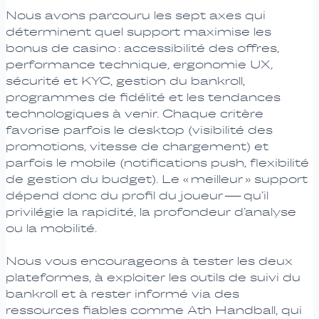
Nous avons parcouru les sept axes qui
déterminent quel support maximise les
bonus de casino : accessibilité des offres,
performance technique, ergonomie UX,
sécurité et KYC, gestion du bankroll,
programmes de fidélité et les tendances
technologiques à venir. Chaque critère
favorise parfois le desktop (visibilité des
promotions, vitesse de chargement) et
parfois le mobile (notifications push, flexibilité
de gestion du budget). Le « meilleur » support
dépend donc du profil du joueur — qu’il
privilégie la rapidité, la profondeur d’analyse
ou la mobilité.
Nous vous encourageons à tester les deux
plateformes, à exploiter les outils de suivi du
bankroll et à rester informé via des
ressources fiables comme Ath Handball, qui