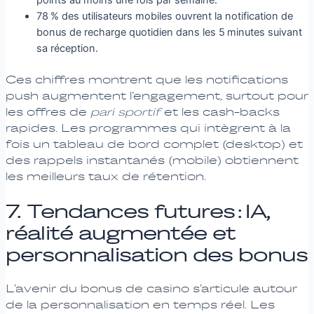
78 % des utilisateurs mobiles ouvrent la notification de
bonus de recharge quotidien dans les 5 minutes suivant
sa réception.
Ces chiffres montrent que les notifications
push augmentent l’engagement, surtout pour
les offres de
pari sportif
et les cash‑backs
rapides. Les programmes qui intègrent à la
fois un tableau de bord complet (desktop) et
des rappels instantanés (mobile) obtiennent
les meilleurs taux de rétention.
7. Tendances futures : IA,
réalité augmentée et
personnalisation des bonus
L’avenir du bonus de casino s’articule autour
de la personnalisation en temps réel. Les