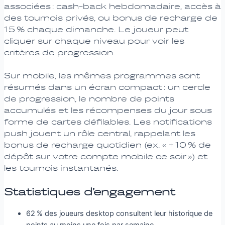
associées : cash‑back hebdomadaire, accès à
des tournois privés, ou bonus de recharge de
15 % chaque dimanche. Le joueur peut
cliquer sur chaque niveau pour voir les
critères de progression.
Sur mobile, les mêmes programmes sont
résumés dans un écran compact : un cercle
de progression, le nombre de points
accumulés et les récompenses du jour sous
forme de cartes défilables. Les notifications
push jouent un rôle central, rappelant les
bonus de recharge quotidien (ex. « +10 % de
dépôt sur votre compte mobile ce soir ») et
les tournois instantanés.
Statistiques d’engagement
62 % des joueurs desktop consultent leur historique de
points au moins une fois par semaine.