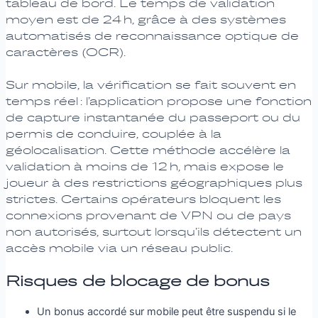
tableau de bord. Le temps de validation
moyen est de 24 h, grâce à des systèmes
automatisés de reconnaissance optique de
caractères (OCR).
Sur mobile, la vérification se fait souvent en
temps réel : l’application propose une fonction
de capture instantanée du passeport ou du
permis de conduire, couplée à la
géolocalisation. Cette méthode accélère la
validation à moins de 12 h, mais expose le
joueur à des restrictions géographiques plus
strictes. Certains opérateurs bloquent les
connexions provenant de VPN ou de pays
non autorisés, surtout lorsqu’ils détectent un
accès mobile via un réseau public.
Risques de blocage de bonus
Un bonus accordé sur mobile peut être suspendu si le