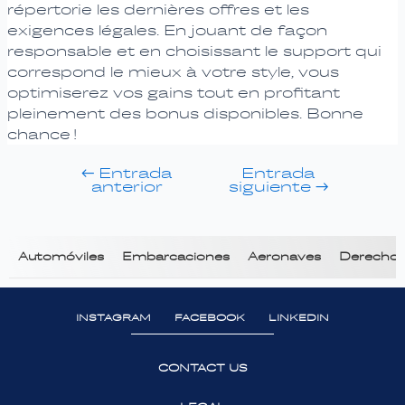
répertorie les dernières offres et les
exigences légales. En jouant de façon
responsable et en choisissant le support qui
correspond le mieux à votre style, vous
optimiserez vos gains tout en profitant
pleinement des bonus disponibles. Bonne
chance !
←
Entrada
Entrada
anterior
siguiente
→
Automóviles
Embarcaciones
Aeronaves
Derecho T
INSTAGRAM
FACEBOOK
LINKEDIN
CONTACT US