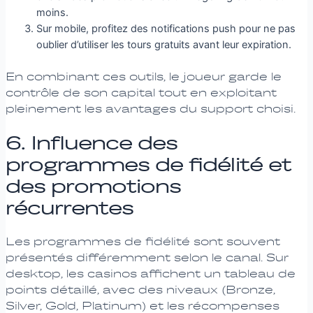
moins.
Sur mobile, profitez des notifications push pour ne pas
oublier d’utiliser les tours gratuits avant leur expiration.
En combinant ces outils, le joueur garde le
contrôle de son capital tout en exploitant
pleinement les avantages du support choisi.
6. Influence des
programmes de fidélité et
des promotions
récurrentes
Les programmes de fidélité sont souvent
présentés différemment selon le canal. Sur
desktop, les casinos affichent un tableau de
points détaillé, avec des niveaux (Bronze,
Silver, Gold, Platinum) et les récompenses