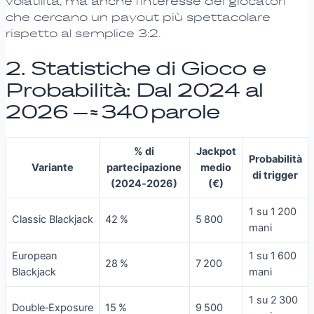
volatilità, ma anche l’interesse dei giocatori
che cercano un payout più spettacolare
rispetto al semplice 3:2.
2. Statistiche di Gioco e
Probabilità: Dal 2024 al
2026 – ≈ 340 parole
% di
Jackpot
Probabilità
Variante
partecipazione
medio
di trigger
(2024‑2026)
(€)
1 su 1 200
Classic Blackjack
42 %
5 800
mani
European
1 su 1 600
28 %
7 200
Blackjack
mani
1 su 2 300
Double‑Exposure
15 %
9 500