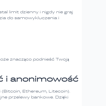
al limit dzienny i nigdy nie graj
dzia do samowykluczenia i
może znacząco podnieść Twoją
ść i anonimowość
Bitcoin, Ethereum, Litecoin).
yjne przelewy bankowe. Dzięki