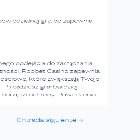
owiedzialnej gry, co zapewnia
ego podejścia do zarządzania
tności. Roobet Casino zapewnia
lnościowe, które zwiększają Twoje
 i będziesz grał bardziej
h narzędzi ochrony. Powodzenia
Entrada siguiente
→