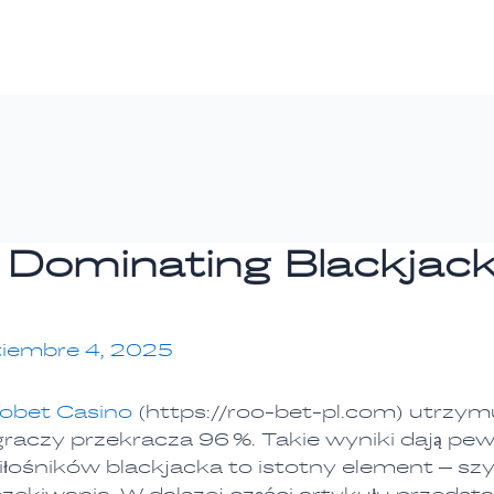
r Dominating Blackjac
tiembre 4, 2025
obet Casino
(https://roo-bet-pl.com) utrzymu
graczy przekracza 96 %. Takie wyniki dają pew
miłośników blackjacka to istotny element – szy