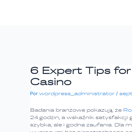
Ir
Navegación
al
de
contenido
entradas
6 Expert Tips fo
Casino
Por
wordpress_administrator
/
sep
Badania branżowe pokazują, że
Ro
24 godzin, a wskaźnik satysfakcji 
szybka, ale i godna zaufania. Dla 