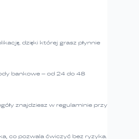
ację, dzięki której grasz płynnie
tody bankowe – od 24 do 48
góły znajdziesz w regulaminie przy
ka, co pozwala ćwiczyć bez ryzyka.