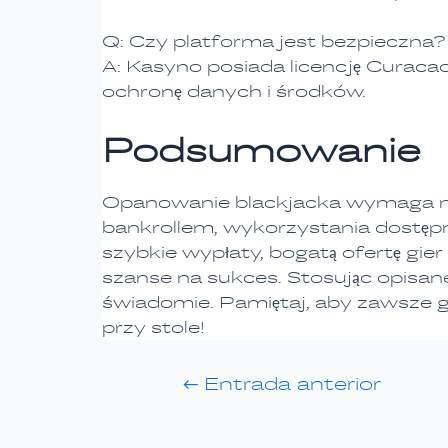
Q: Czy platforma jest bezpieczna?
A: Kasyno posiada licencję Curaca
ochronę danych i środków.
Podsumowanie
Opanowanie blackjacka wymaga nie
bankrollem, wykorzystania dostęp
szybkie wypłaty, bogatą ofertę gier
szanse na sukces. Stosując opisane
świadomie. Pamiętaj, aby zawsze g
przy stole!
←
Entrada anterior