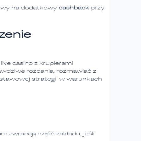
atowy na dodatkowy
cashback
przy
zenie
live casino z krupierami
awdziwe rozdania, rozmawiać z
odstawowej strategii w warunkach
re zwracają część zakładu, jeśli