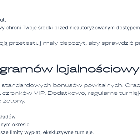
ut.
wy chroni Twoje środki przed nieautoryzowanym dostępem
ją przetestuj mały depozyt, aby sprawdzić p
rogramów lojalnościowy
do standardowych bonusów powitalnych. Grac
a członków VIP. Dodatkowo, regularne turniej
 żetony.
kładów.
onym okresie.
e limity wypłat, ekskluzywne turnieje.