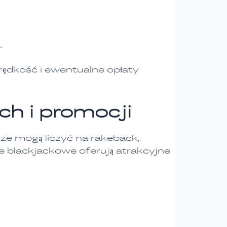
.
rędkość i ewentualne opłaty
ch i promocji
ze mogą liczyć na rakeback,
e blackjackowe oferują atrakcyjne