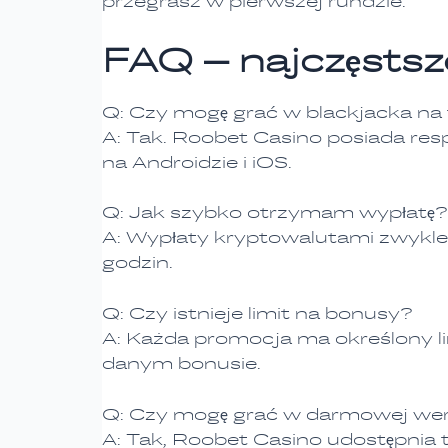
przegrasz w pierwszej rundzie.
FAQ – najczęstsz
Q: Czy mogę grać w blackjacka na 
A: Tak. Roobet Casino posiada resp
na Androidzie i iOS.
Q: Jak szybko otrzymam wypłatę?
A: Wypłaty kryptowalutami zwykle
godzin.
Q: Czy istnieje limit na bonusy?
A: Każda promocja ma określony li
danym bonusie.
Q: Czy mogę grać w darmowej wer
A: Tak, Roobet Casino udostępnia t