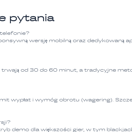
e pytania
telefonie?
onsywną wersję mobilną oraz dedykowaną aplik
 trwają od 30 do 60 minut, a tradycyjne me
mit wypłat i wymóg obrotu (wagering). Szcze
sji?
ryb demo dla większości gier, w tym blackjac