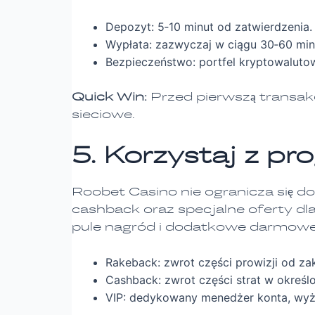
Depozyt: 5‑10 minut od zatwierdzenia.
Wypłata: zazwyczaj w ciągu 30‑60 min
Bezpieczeństwo: portfel kryptowaluto
Quick Win:
Przed pierwszą transakc
sieciowe.
5. Korzystaj z p
Roobet Casino nie ogranicza się 
cashback oraz specjalne oferty dl
pule nagród i dodatkowe darmowe
Rakeback: zwrot części prowizji od za
Cashback: zwrot części strat w określ
VIP: dedykowany menedżer konta, wyższ