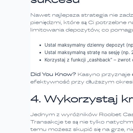
Nawet najlepsza strategia nie zadzia
pieniędzmi, które są Ci potrzebne 
limitowania depozytów, co pomaga
Ustal maksymalny dzienny depozyt (np
Ustal maksymalną stratę na sesję (np. 
Korzystaj z funkcji „cashback” – zwrot
Did You Know?
Kasyno przyznaje
efektywność przy dłuższym okresi
4. Wykorzystaj 
Jednym z wyróżników Roobet Casin
Transakcje te są nie tylko natychm
temu możesz skupić się na grze, ni