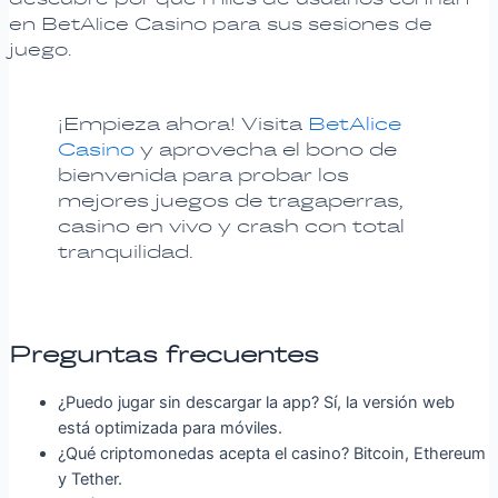
en BetAlice Casino para sus sesiones de
juego.
¡Empieza ahora! Visita
BetAlice
Casino
y aprovecha el bono de
bienvenida para probar los
mejores juegos de tragaperras,
casino en vivo y crash con total
tranquilidad.
Preguntas frecuentes
¿Puedo jugar sin descargar la app? Sí, la versión web
está optimizada para móviles.
¿Qué criptomonedas acepta el casino? Bitcoin, Ethereum
y Tether.