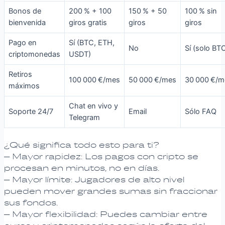
Bonos de
200 % + 100
150 % + 50
100 % sin
bienvenida
giros gratis
giros
giros
Pago en
Sí (BTC, ETH,
No
Sí (solo BT
criptomonedas
USDT)
Retiros
100 000 €/mes
50 000 €/mes
30 000 €/m
máximos
Chat en vivo y
Soporte 24/7
Email
Sólo FAQ
Telegram
¿Qué significa todo esto para ti?
– Mayor rapidez: Los pagos con cripto se
procesan en minutos, no en días.
– Mayor límite: Jugadores de alto nivel
pueden mover grandes sumas sin fraccionar
sus fondos.
– Mayor flexibilidad: Puedes cambiar entre