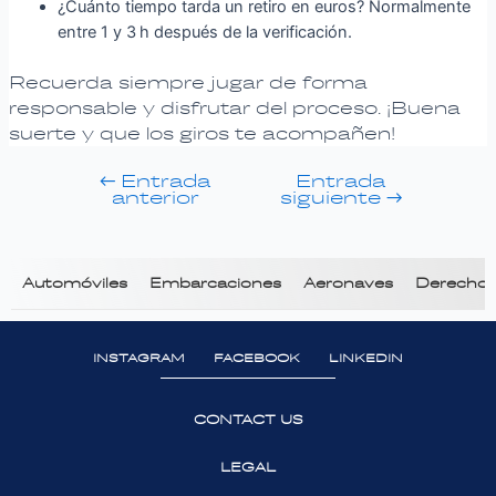
¿Cuánto tiempo tarda un retiro en euros? Normalmente
entre 1 y 3 h después de la verificación.
Recuerda siempre jugar de forma
responsable y disfrutar del proceso. ¡Buena
suerte y que los giros te acompañen!
←
Entrada
Entrada
anterior
siguiente
→
Automóviles
Embarcaciones
Aeronaves
Derecho T
INSTAGRAM
FACEBOOK
LINKEDIN
CONTACT US
LEGAL