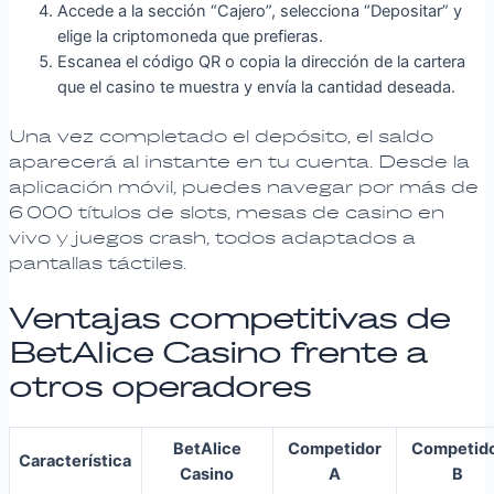
Accede a la sección “Cajero”, selecciona “Depositar” y
elige la criptomoneda que prefieras.
Escanea el código QR o copia la dirección de la cartera
que el casino te muestra y envía la cantidad deseada.
Una vez completado el depósito, el saldo
aparecerá al instante en tu cuenta. Desde la
aplicación móvil, puedes navegar por más de
6 000 títulos de slots, mesas de casino en
vivo y juegos crash, todos adaptados a
pantallas táctiles.
Ventajas competitivas de
BetAlice Casino frente a
otros operadores
BetAlice
Competidor
Competid
Característica
Casino
A
B