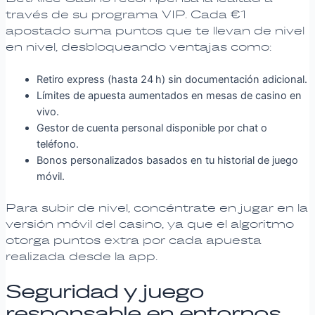
través de su programa VIP. Cada €1
apostado suma puntos que te llevan de nivel
en nivel, desbloqueando ventajas como:
Retiro express (hasta 24 h) sin documentación adicional.
Límites de apuesta aumentados en mesas de casino en
vivo.
Gestor de cuenta personal disponible por chat o
teléfono.
Bonos personalizados basados en tu historial de juego
móvil.
Para subir de nivel, concéntrate en jugar en la
versión móvil del casino, ya que el algoritmo
otorga puntos extra por cada apuesta
realizada desde la app.
Seguridad y juego
responsable en entornos