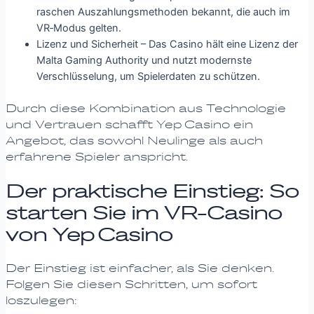
raschen Auszahlungsmethoden bekannt, die auch im
VR‑Modus gelten.
Lizenz und Sicherheit – Das Casino hält eine Lizenz der
Malta Gaming Authority und nutzt modernste
Verschlüsselung, um Spielerdaten zu schützen.
Durch diese Kombination aus Technologie
und Vertrauen schafft Yep Casino ein
Angebot, das sowohl Neulinge als auch
erfahrene Spieler anspricht.
Der praktische Einstieg: So
starten Sie im VR‑Casino
von Yep Casino
Der Einstieg ist einfacher, als Sie denken.
Folgen Sie diesen Schritten, um sofort
loszulegen: