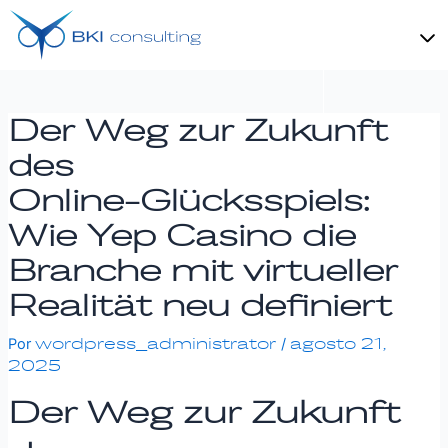
Ir
Navegación
al
de
contenido
entradas
Español
Der Weg zur Zukunft
des
Online‑Glücksspiels:
Wie Yep Casino die
Branche mit virtueller
Realität neu definiert
wordpress_administrator
agosto 21,
Por
/
2025
Der Weg zur Zukunft