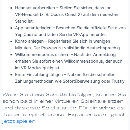
Headset vorbereiten – Stellen Sie sicher, dass Ihr
VR‑Headset (z. B. Oculus Quest 2) auf dem neuesten
Stand ist.
App herunterladen – Besuchen Sie die offizielle Seite von
Yep Casino und laden Sie die VR‑App herunter.
Konto anlegen – Registrieren Sie sich in wenigen
Minuten. Der Prozess ist vollständig deutschsprachig.
Willkommensbonus sichern – Nach der Anmeldung
erhalten Sie sofort einen Willkommensbonus, der auch
im VR‑Modus gültig ist.
Erste Einzahlung tätigen – Nutzen Sie die schnellen
Zahlungsmethoden wie Sofortüberweisung oder Trustly.
Wenn Sie diese Schritte befolgen, können Sie
schon bald in einer virtuellen Spielhalle sitzen
und das erste Spiel starten. Für ein schnelles
Testen empfiehlt unser Expertenteam, gleich
jetzt spielen
.