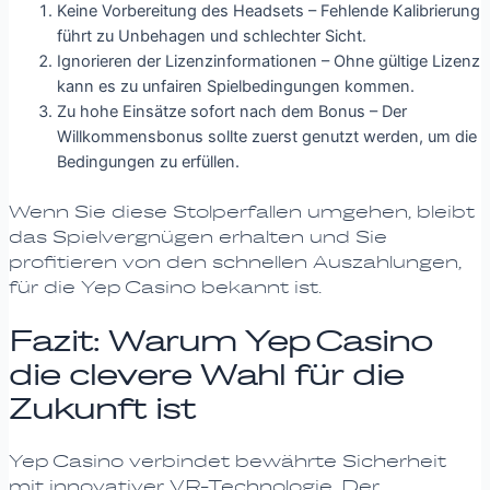
Keine Vorbereitung des Headsets – Fehlende Kalibrierung
führt zu Unbehagen und schlechter Sicht.
Ignorieren der Lizenzinformationen – Ohne gültige Lizenz
kann es zu unfairen Spielbedingungen kommen.
Zu hohe Einsätze sofort nach dem Bonus – Der
Willkommensbonus sollte zuerst genutzt werden, um die
Bedingungen zu erfüllen.
Wenn Sie diese Stolperfallen umgehen, bleibt
das Spielvergnügen erhalten und Sie
profitieren von den schnellen Auszahlungen,
für die Yep Casino bekannt ist.
Fazit: Warum Yep Casino
die clevere Wahl für die
Zukunft ist
Yep Casino verbindet bewährte Sicherheit
mit innovativer VR‑Technologie. Der