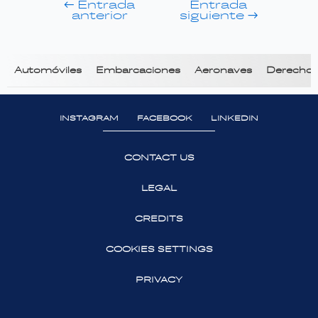
←
Entrada
Entrada
anterior
siguiente
→
Automóviles
Embarcaciones
Aeronaves
Derecho T
INSTAGRAM
FACEBOOK
LINKEDIN
CONTACT US
LEGAL
CREDITS
COOKIES SETTINGS
PRIVACY