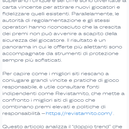
superano i cinque e sei cifre sono diventate la
carta vincente per attirare nuovi giocatori e
fidelizzare quelli esistenti. Parallelamente, le
autorità di regolamentazione e gli stessi
operatori hanno riconosciuto che la crescita
dei premi non può avvenire a scapito della
sicurezza del giocatore. Il risultato è un
panorama in cui le offerte più allettanti sono
accompagnate da strumenti di protezione
sempre più sofisticati.
Per capire come i migliori siti riescano a
coniugare grandi vincite e pratiche di gioco
responsabile, è utile consultare fonti
indipendenti come Revistamito, che mette a
confronto i migliori siti di gioco che
combinano premi elevati e politiche di
responsabilità –
https://revistamito.com/
.
Questo articolo analizza il “doppio trend” che