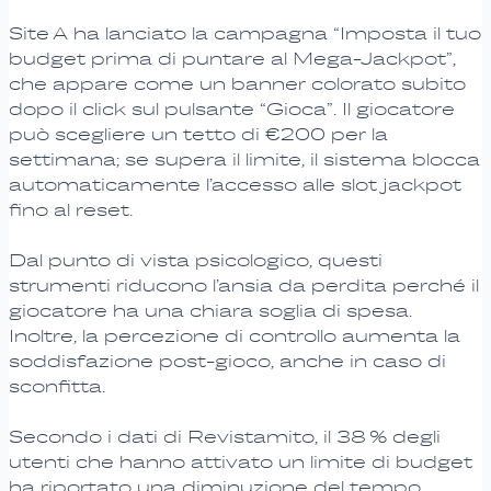
Site A ha lanciato la campagna “Imposta il tuo
budget prima di puntare al Mega‑Jackpot”,
che appare come un banner colorato subito
dopo il click sul pulsante “Gioca”. Il giocatore
può scegliere un tetto di €200 per la
settimana; se supera il limite, il sistema blocca
automaticamente l’accesso alle slot jackpot
fino al reset.
Dal punto di vista psicologico, questi
strumenti riducono l’ansia da perdita perché il
giocatore ha una chiara soglia di spesa.
Inoltre, la percezione di controllo aumenta la
soddisfazione post‑gioco, anche in caso di
sconfitta.
Secondo i dati di Revistamito, il 38 % degli
utenti che hanno attivato un limite di budget
ha riportato una diminuzione del tempo