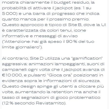
mostra chiaramente il budget residuo, la
probabilità di attivare il jackpot (es. 1 su
5 000) e una barra di progresso che indica
quanto manca per il prossimo premio.
Questo approccio è tipico di Site B, dove la UI
è caratterizzata da colori tenui, icone
informative e messaggi di avviso
(“Attenzione: hai già speso il 90 % del tuo
limite giornaliero”).
Al contrario, Site D utilizza una “gamification”
aggressiva: animazioni lampeggianti, suoni di
campanelli ogni volta che il jackpot avanza di
€10 000, e pulsanti “Gioca ora” posizionati in
evidenza sopra le informazioni di sicurezza.
Questo design spinge gli utenti a cliccare più
volte, aumentando la retention ma anche il
tasso di segnalazioni di gioco problematico
(12 % secondo Revistamito).