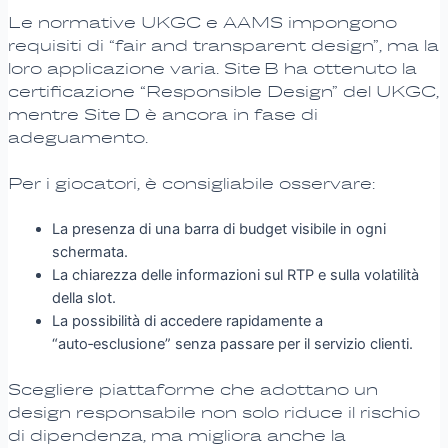
Le normative UKGC e AAMS impongono
requisiti di “fair and transparent design”, ma la
loro applicazione varia. Site B ha ottenuto la
certificazione “Responsible Design” del UKGC,
mentre Site D è ancora in fase di
adeguamento.
Per i giocatori, è consigliabile osservare:
La presenza di una barra di budget visibile in ogni
schermata.
La chiarezza delle informazioni sul RTP e sulla volatilità
della slot.
La possibilità di accedere rapidamente a
“auto‑esclusione” senza passare per il servizio clienti.
Scegliere piattaforme che adottano un
design responsabile non solo riduce il rischio
di dipendenza, ma migliora anche la