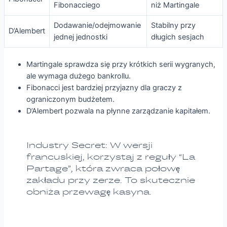
Fibonacciego
niż Martingale
Dodawanie/odejmowanie
Stabilny przy
D’Alembert
jednej jednostki
długich sesjach
Martingale sprawdza się przy krótkich serii wygranych,
ale wymaga dużego bankrollu.
Fibonacci jest bardziej przyjazny dla graczy z
ograniczonym budżetem.
D’Alembert pozwala na płynne zarządzanie kapitałem.
Industry Secret: W wersji
francuskiej, korzystaj z reguły “La
Partage”, która zwraca połowę
zakładu przy zerze. To skutecznie
obniża przewagę kasyna.