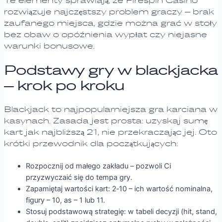
Te elementy sprawiają, że Firespin Casino
rozwiązuje najczęstszy problem graczy – brak
zaufanego miejsca, gdzie można grać w stoły
bez obaw o opóźnienia wypłat czy niejasne
warunki bonusowe.
Podstawy gry w blackjacka
– krok po kroku
Blackjack to najpopularniejsza gra karciana w
kasynach. Zasada jest prosta: uzyskaj sumę
kart jak najbliższą 21, nie przekraczając jej. Oto
krótki przewodnik dla początkujących:
Rozpocznij od małego zakładu – pozwoli Ci
przyzwyczaić się do tempa gry.
Zapamiętaj wartości kart: 2‑10 – ich wartość nominalna,
figury – 10, as – 1 lub 11.
Stosuj podstawową strategię: w tabeli decyzji (hit, stand,