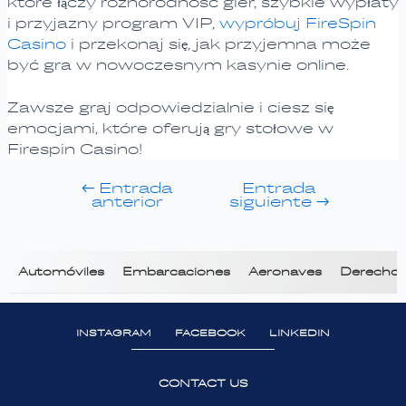
które łączy różnorodność gier, szybkie wypłaty
i przyjazny program VIP,
wypróbuj FireSpin
Casino
i przekonaj się, jak przyjemna może
być gra w nowoczesnym kasynie online.
Zawsze graj odpowiedzialnie i ciesz się
emocjami, które oferują gry stołowe w
Firespin Casino!
←
Entrada
Entrada
anterior
siguiente
→
Automóviles
Embarcaciones
Aeronaves
Derecho T
INSTAGRAM
FACEBOOK
LINKEDIN
CONTACT US