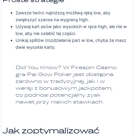
Zawsze twórz najniższą możliwą rękę low, aby
zwiększyć szanse na wygraną high.
Używaj kart asów jako wysokich w ręce high, ale nie w
low, aby nie osłabić tej części.
Unikaj splitów (rozdzielania par) w low, chyba że masz
dwie wysokie karty.
Did You Know? W Firespin Casino
gra Pai Gow Poker jest dostępna
zarówno w tradycyjnej, jak i w
wersji z bonusowym jackpotem,
co podnosi potencjalny zysk
nawet przy niskich stawkach.
Jak zoptymalizować