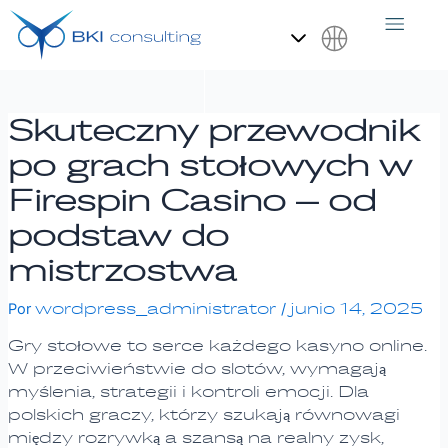
Ir
Navegación
al
de
contenido
entradas
Español
Skuteczny przewodnik
po grach stołowych w
Firespin Casino – od
podstaw do
mistrzostwa
wordpress_administrator
junio 14, 2025
Por
/
Gry stołowe to serce każdego kasyno online.
W przeciwieństwie do slotów, wymagają
myślenia, strategii i kontroli emocji. Dla
polskich graczy, którzy szukają równowagi
między rozrywką a szansą na realny zysk,