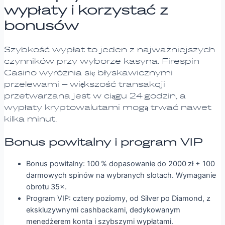
wypłaty i korzystać z
bonusów
Szybkość wypłat to jeden z najważniejszych
czynników przy wyborze kasyna. Firespin
Casino wyróżnia się błyskawicznymi
przelewami – większość transakcji
przetwarzana jest w ciągu 24 godzin, a
wypłaty kryptowalutami mogą trwać nawet
kilka minut.
Bonus powitalny i program VIP
Bonus powitalny: 100 % dopasowanie do 2000 zł + 100
darmowych spinów na wybranych slotach. Wymaganie
obrotu 35×.
Program VIP: cztery poziomy, od Silver po Diamond, z
ekskluzywnymi cashbackami, dedykowanym
menedżerem konta i szybszymi wypłatami.