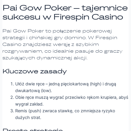
Pai Gow Poker – tajemnice
sukcesu w Firespin Casino
Pai Gow Poker to połączenie pokerowej
strategii i chińskiej gry domino. W Firespin
Casino znajdziesz wersję z szybkim
rozgrywaniem, co idealnie pasuje do graczy
szukających dynamicznej akcji.
Kluczowe zasady
Ułóż dwie ręce – jedną pięciokartową (high) i drugą
dwukartową (low).
Obie ręce muszą wygrać przeciwko rękom krupiera, abyś
wygrał zakład.
Remis (push) zwraca stawkę, co zmniejsza ryzyko
dużych strat.
Proste strategie