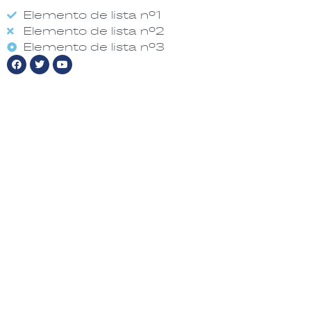
Elemento de lista nº1
Elemento de lista nº2
Elemento de lista nº3
F
T
Y
a
w
o
c
i
u
e
t
t
b
t
u
o
e
b
o
r
e
k